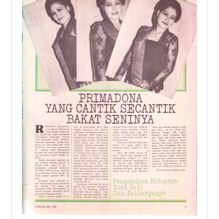
child
menu
Alamat
Rekening
Reseller