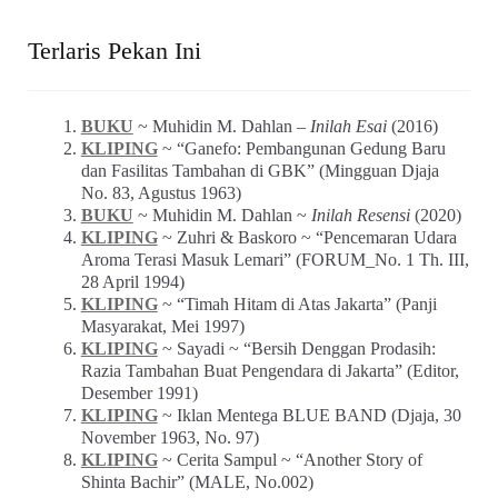
Terlaris Pekan Ini
BUKU
~ Muhidin M. Dahlan –
Inilah Esai
(2016)
KLIPING
~ “Ganefo: Pembangunan Gedung Baru
dan Fasilitas Tambahan di GBK” (Mingguan Djaja
No. 83, Agustus 1963)
BUKU
~ Muhidin M. Dahlan ~
Inilah Resensi
(2020)
KLIPING
~ Zuhri & Baskoro ~ “Pencemaran Udara
Aroma Terasi Masuk Lemari” (FORUM_No. 1 Th. III,
28 April 1994)
KLIPING
~ “Timah Hitam di Atas Jakarta” (Panji
Masyarakat, Mei 1997)
KLIPING
~ Sayadi ~ “Bersih Denggan Prodasih:
Razia Tambahan Buat Pengendara di Jakarta” (Editor,
Desember 1991)
KLIPING
~ Iklan Mentega BLUE BAND (Djaja, 30
November 1963, No. 97)
KLIPING
~ Cerita Sampul ~ “Another Story of
Shinta Bachir” (MALE, No.002)