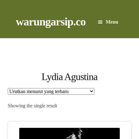
Skip
to
content
Skip
Skip
warungarsip.co
Menu
to
to
navigation
content
Beranda
Buku
Kliping
Lydia Agustina
Foto
Suara
Showing the single result
Suvenir
Expand
Cari Arsip