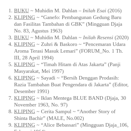
BUKU
~ Muhidin M. Dahlan –
Inilah Esai
(2016)
KLIPING
~ “Ganefo: Pembangunan Gedung Baru
dan Fasilitas Tambahan di GBK” (Mingguan Djaja
No. 83, Agustus 1963)
BUKU
~ Muhidin M. Dahlan ~
Inilah Resensi
(2020)
KLIPING
~ Zuhri & Baskoro ~ “Pencemaran Udara
Aroma Terasi Masuk Lemari” (FORUM_No. 1 Th.
III, 28 April 1994)
KLIPING
~ “Timah Hitam di Atas Jakarta” (Panji
Masyarakat, Mei 1997)
KLIPING
~ Sayadi ~ “Bersih Denggan Prodasih:
Razia Tambahan Buat Pengendara di Jakarta” (Editor,
Desember 1991)
KLIPING
~ Iklan Mentega BLUE BAND (Djaja, 30
November 1963, No. 97)
KLIPING
~ Cerita Sampul ~ “Another Story of
Shinta Bachir” (MALE, No.002)
KLIPING
~ “Alice Bebassari” (Mingguan Djaja_106,