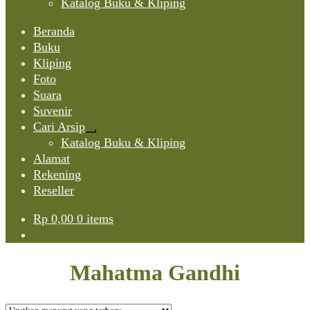
Katalog Buku & Kliping
Beranda
Buku
Kliping
Foto
Suara
Suvenir
Cari Arsip
Expand
Katalog Buku & Kliping
child
Alamat
menu
Rekening
Reseller
Rp
0,00
0 items
Mahatma Gandhi