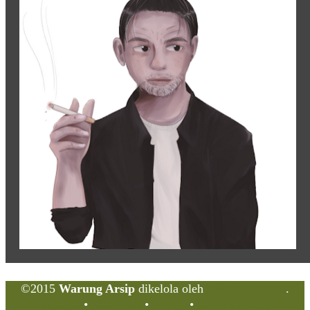
©2015
Warung Arsip
dikelola oleh
Indonesia Buku
.
Tentang
•
Peta Situs
•
Kerani
•
Privacy Policy