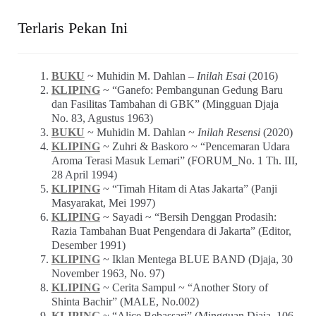
Terlaris Pekan Ini
BUKU
~ Muhidin M. Dahlan –
Inilah Esai
(2016)
KLIPING
~ “Ganefo: Pembangunan Gedung Baru
dan Fasilitas Tambahan di GBK” (Mingguan Djaja
No. 83, Agustus 1963)
BUKU
~ Muhidin M. Dahlan ~
Inilah Resensi
(2020)
KLIPING
~ Zuhri & Baskoro ~ “Pencemaran Udara
Aroma Terasi Masuk Lemari” (FORUM_No. 1 Th. III,
28 April 1994)
KLIPING
~ “Timah Hitam di Atas Jakarta” (Panji
Masyarakat, Mei 1997)
KLIPING
~ Sayadi ~ “Bersih Denggan Prodasih:
Razia Tambahan Buat Pengendara di Jakarta” (Editor,
Desember 1991)
KLIPING
~ Iklan Mentega BLUE BAND (Djaja, 30
November 1963, No. 97)
KLIPING
~ Cerita Sampul ~ “Another Story of
Shinta Bachir” (MALE, No.002)
KLIPING
~ “Alice Bebassari” (Mingguan Djaja_106,