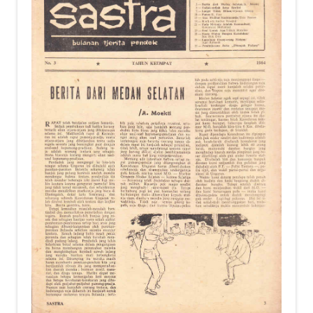
child
menu
Alamat
Rekening
Reseller