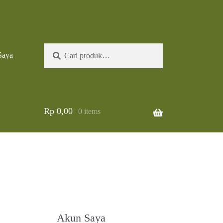
Pencarian
Cari
Saya
untuk:
Rp
0,00
0 items
Akun Saya