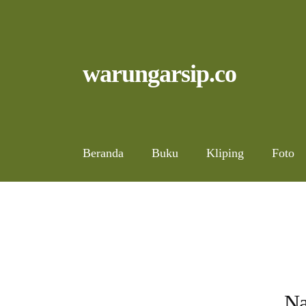
Skip
to
content
Skip
Skip
warungarsip.co
to
to
navigation
content
Beranda
Buku
Kliping
Foto
Na