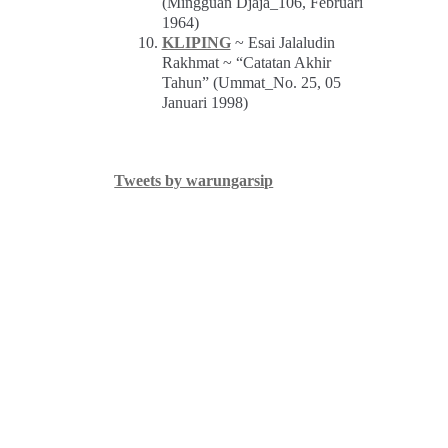
(Mingguan Djaja_106, Februari
1964)
KLIPING
~ Esai Jalaludin
Rakhmat ~ “Catatan Akhir
Tahun” (Ummat_No. 25, 05
Januari 1998)
Tweets by warungarsip