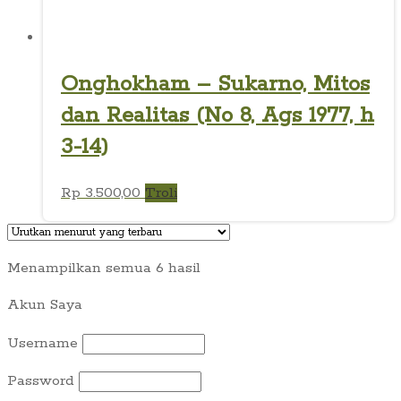
Onghokham – Sukarno, Mitos
dan Realitas (No 8, Ags 1977, h
3-14)
Rp
3.500,00
Troli
Diurutkan
Menampilkan semua 6 hasil
menurut
Akun Saya
yang
terbaru
Username
Password