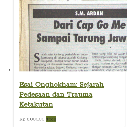
Esai Onghokham: Sejarah
Pedesaan dan Trauma
Ketakutan
Rp
8.000,00
Troli