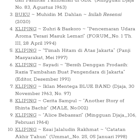
dan Fasilitas Tambahan di GBK” (Mingguan Djaja
No. 83, Agustus 1963)
BUKU
~ Muhidin M. Dahlan ~
Inilah Resensi
(2020)
KLIPING
~ Zuhri & Baskoro ~ “Pencemaran Udara
Aroma Terasi Masuk Lemari” (FORUM_No. 1 Th.
III, 28 April 1994)
KLIPING
~ “Timah Hitam di Atas Jakarta” (Panji
Masyarakat, Mei 1997)
KLIPING
~ Sayadi ~ “Bersih Denggan Prodasih:
Razia Tambahan Buat Pengendara di Jakarta”
(Editor, Desember 1991)
KLIPING
~ Iklan Mentega BLUE BAND (Djaja, 30
November 1963, No. 97)
KLIPING
~ Cerita Sampul ~ “Another Story of
Shinta Bachir” (MALE, No.002)
KLIPING
~ “Alice Bebassari” (Mingguan Djaja_106,
Februari 1964)
KLIPING
~ Esai Jalaludin Rakhmat ~ “Catatan
Akhir Tahun” (Ummat_No. 25, 05 Januari 1998)