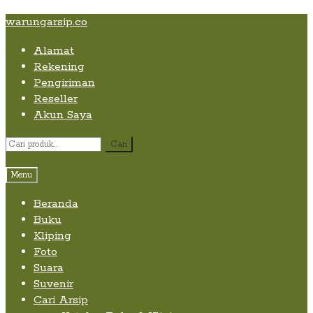
Skip
Skip
Skip
warungarsip.co
to
to
to
Alamat
content
navigation
content
Rekening
Pengiriman
Reseller
Akun Saya
Pencarian
Cari
untuk:
Menu
Beranda
Buku
Kliping
Foto
Suara
Suvenir
Cari Arsip