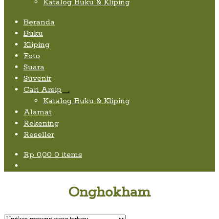
Katalog Buku & Kliping
Beranda
Buku
Kliping
Foto
Suara
Suvenir
Cari Arsip
Expand
Katalog Buku & Kliping
child
Alamat
menu
Rekening
Reseller
Rp
0,00
0 items
Onghokham