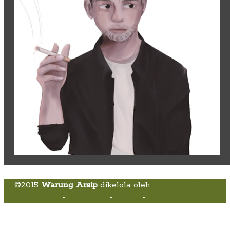
©2015
Warung Arsip
dikelola oleh
Indonesia Buku
.
Tentang
•
Peta Situs
•
Kerani
•
Privacy Policy