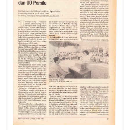
child
menu
Alamat
Rekening
Reseller