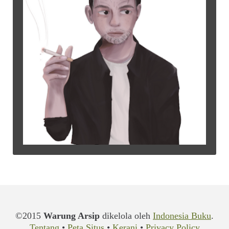
©2015
Warung Arsip
dikelola oleh
Indonesia Buku
.
Tentang
•
Peta Situs
•
Kerani
•
Privacy Policy