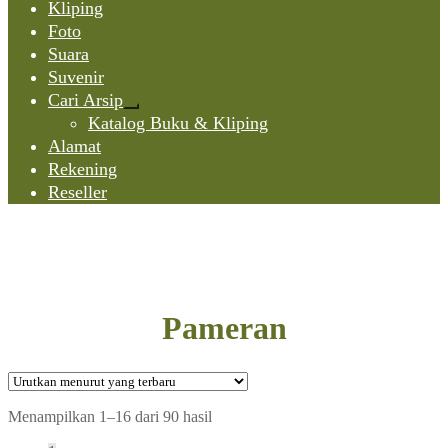
Kliping
Foto
Suara
Suvenir
Cari Arsip
Expand
Katalog Buku & Kliping
child
Alamat
menu
Rekening
Reseller
Pameran
Diurutkan
Menampilkan 1–16 dari 90 hasil
menurut