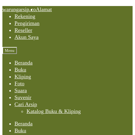
Skip
Skip
Skip
warungarsip.co
Alamat
to
to
to
Rekening
content
navigation
content
Pengiriman
Reseller
Akun Saya
Menu
Beranda
Buku
Kliping
Foto
Suara
Suvenir
Cari Arsip
Katalog Buku & Kliping
Beranda
Buku