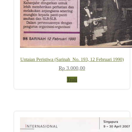
Untaian Peristiwa (Sarinah_No. 193, 12 Februari 1990)
Rp
3.000,00
Troli