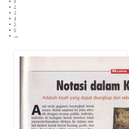
1
yang
2
terbaru
3
4
5
6
→