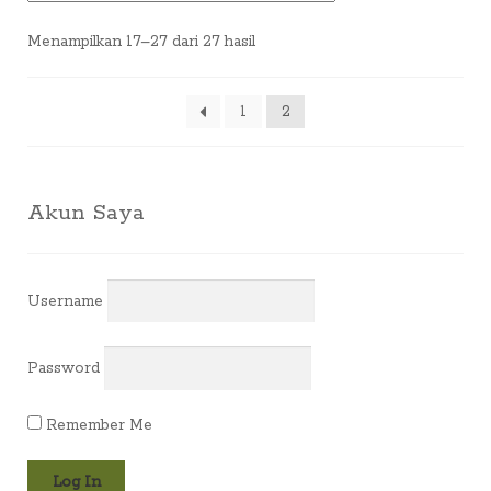
Diurutkan
Menampilkan 17–27 dari 27 hasil
menurut
yang
terbaru
1
2
Akun Saya
Username
Password
Remember Me