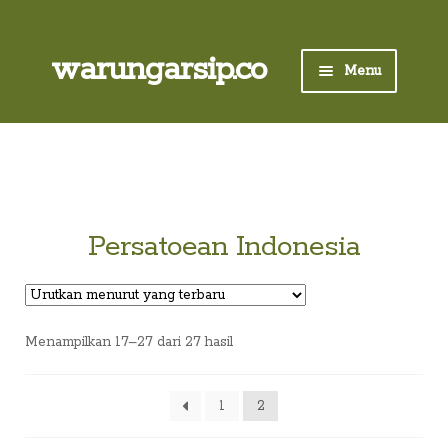
Skip
to
content
Skip
Skip
warungarsip.co
Menu
to
to
navigation
content
Beranda
Buku
Kliping
Persatoean Indonesia
Foto
Suara
Diurutkan
Menampilkan 17–27 dari 27 hasil
menurut
yang
Suvenir
terbaru
1
2
Expand
Cari Arsip