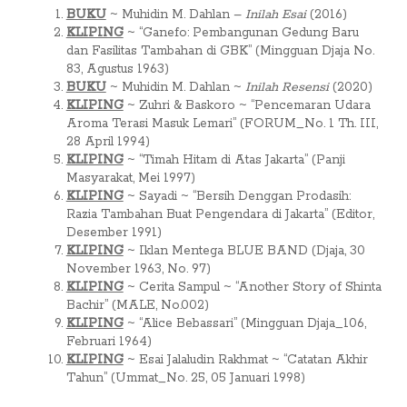
BUKU
~ Muhidin M. Dahlan –
Inilah Esai
(2016)
KLIPING
~ “Ganefo: Pembangunan Gedung Baru
dan Fasilitas Tambahan di GBK” (Mingguan Djaja No.
83, Agustus 1963)
BUKU
~ Muhidin M. Dahlan ~
Inilah Resensi
(2020)
KLIPING
~ Zuhri & Baskoro ~ “Pencemaran Udara
Aroma Terasi Masuk Lemari” (FORUM_No. 1 Th. III,
28 April 1994)
KLIPING
~ “Timah Hitam di Atas Jakarta” (Panji
Masyarakat, Mei 1997)
KLIPING
~ Sayadi ~ “Bersih Denggan Prodasih:
Razia Tambahan Buat Pengendara di Jakarta” (Editor,
Desember 1991)
KLIPING
~ Iklan Mentega BLUE BAND (Djaja, 30
November 1963, No. 97)
KLIPING
~ Cerita Sampul ~ “Another Story of Shinta
Bachir” (MALE, No.002)
KLIPING
~ “Alice Bebassari” (Mingguan Djaja_106,
Februari 1964)
KLIPING
~ Esai Jalaludin Rakhmat ~ “Catatan Akhir
Tahun” (Ummat_No. 25, 05 Januari 1998)