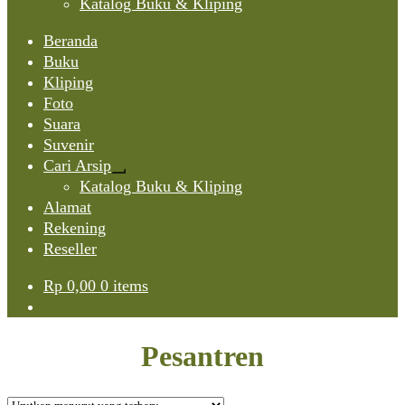
Katalog Buku & Kliping
Beranda
Buku
Kliping
Foto
Suara
Suvenir
Cari Arsip
Expand
Katalog Buku & Kliping
child
Alamat
menu
Rekening
Reseller
Rp
0,00
0 items
Pesantren