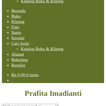
Katalog Buku & Kliping
Beranda
Buku
Kliping
Foto
Suara
Suvenir
Cari Arsip
Katalog Buku & Kliping
Alamat
Rekening
Reseller
Rp
0,00
0 items
Prafita Imadianti