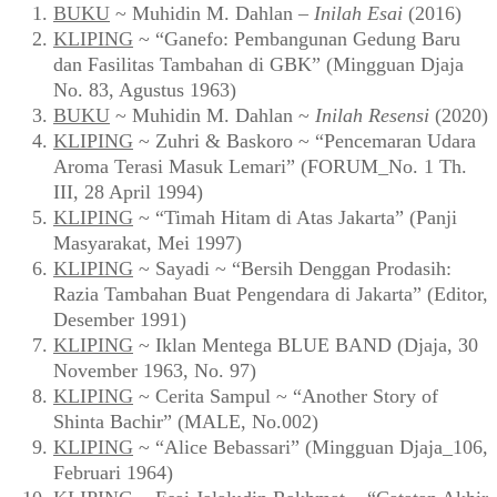
BUKU
~ Muhidin M. Dahlan –
Inilah Esai
(2016)
KLIPING
~ “Ganefo: Pembangunan Gedung Baru
dan Fasilitas Tambahan di GBK” (Mingguan Djaja
No. 83, Agustus 1963)
BUKU
~ Muhidin M. Dahlan ~
Inilah Resensi
(2020)
KLIPING
~ Zuhri & Baskoro ~ “Pencemaran Udara
Aroma Terasi Masuk Lemari” (FORUM_No. 1 Th.
III, 28 April 1994)
KLIPING
~ “Timah Hitam di Atas Jakarta” (Panji
Masyarakat, Mei 1997)
KLIPING
~ Sayadi ~ “Bersih Denggan Prodasih:
Razia Tambahan Buat Pengendara di Jakarta” (Editor,
Desember 1991)
KLIPING
~ Iklan Mentega BLUE BAND (Djaja, 30
November 1963, No. 97)
KLIPING
~ Cerita Sampul ~ “Another Story of
Shinta Bachir” (MALE, No.002)
KLIPING
~ “Alice Bebassari” (Mingguan Djaja_106,
Februari 1964)