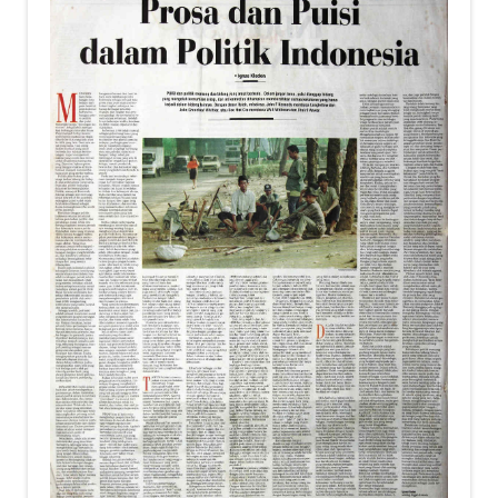
child
menu
Alamat
Rekening
Reseller