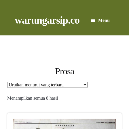
Skip
to
content
Skip
Skip
warungarsip.co
Menu
to
to
navigation
content
Beranda
Buku
Kliping
Prosa
Foto
Suara
Diurutkan
Menampilkan semua 8 hasil
menurut
yang
Suvenir
terbaru
Expand
Cari Arsip