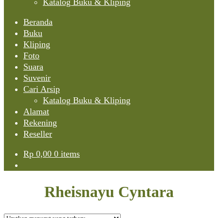
Katalog Buku & Kliping
Beranda
Buku
Kliping
Foto
Suara
Suvenir
Cari Arsip
Katalog Buku & Kliping
Alamat
Rekening
Reseller
Rp
0,00
0 items
Rheisnayu Cyntara