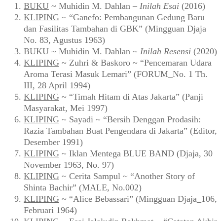
BUKU
~ Muhidin M. Dahlan –
Inilah Esai
(2016)
KLIPING
~ “Ganefo: Pembangunan Gedung Baru
dan Fasilitas Tambahan di GBK” (Mingguan Djaja
No. 83, Agustus 1963)
BUKU
~ Muhidin M. Dahlan ~
Inilah Resensi
(2020)
KLIPING
~ Zuhri & Baskoro ~ “Pencemaran Udara
Aroma Terasi Masuk Lemari” (FORUM_No. 1 Th.
III, 28 April 1994)
KLIPING
~ “Timah Hitam di Atas Jakarta” (Panji
Masyarakat, Mei 1997)
KLIPING
~ Sayadi ~ “Bersih Denggan Prodasih:
Razia Tambahan Buat Pengendara di Jakarta” (Editor,
Desember 1991)
KLIPING
~ Iklan Mentega BLUE BAND (Djaja, 30
November 1963, No. 97)
KLIPING
~ Cerita Sampul ~ “Another Story of
Shinta Bachir” (MALE, No.002)
KLIPING
~ “Alice Bebassari” (Mingguan Djaja_106,
Februari 1964)