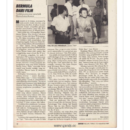
child
menu
Alamat
Rekening
Reseller