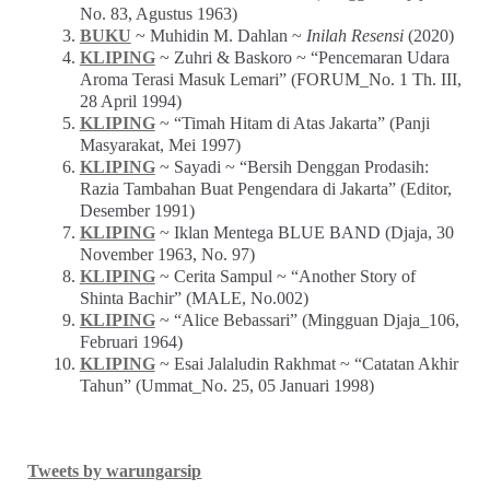
No. 83, Agustus 1963)
BUKU
~ Muhidin M. Dahlan ~
Inilah Resensi
(2020)
KLIPING
~ Zuhri & Baskoro ~ “Pencemaran Udara
Aroma Terasi Masuk Lemari” (FORUM_No. 1 Th. III,
28 April 1994)
KLIPING
~ “Timah Hitam di Atas Jakarta” (Panji
Masyarakat, Mei 1997)
KLIPING
~ Sayadi ~ “Bersih Denggan Prodasih:
Razia Tambahan Buat Pengendara di Jakarta” (Editor,
Desember 1991)
KLIPING
~ Iklan Mentega BLUE BAND (Djaja, 30
November 1963, No. 97)
KLIPING
~ Cerita Sampul ~ “Another Story of
Shinta Bachir” (MALE, No.002)
KLIPING
~ “Alice Bebassari” (Mingguan Djaja_106,
Februari 1964)
KLIPING
~ Esai Jalaludin Rakhmat ~ “Catatan Akhir
Tahun” (Ummat_No. 25, 05 Januari 1998)
Tweets by warungarsip