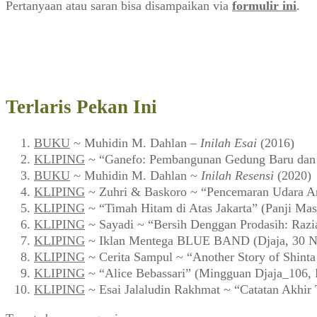
Pertanyaan atau saran bisa disampaikan via
formulir ini
.
Terlaris Pekan Ini
BUKU
~ Muhidin M. Dahlan –
Inilah Esai
(2016)
KLIPING
~ “Ganefo: Pembangunan Gedung Baru dan F
BUKU
~ Muhidin M. Dahlan ~
Inilah Resensi
(2020)
KLIPING
~ Zuhri & Baskoro ~ “Pencemaran Udara Ar
KLIPING
~ “Timah Hitam di Atas Jakarta” (Panji Mas
KLIPING
~ Sayadi ~ “Bersih Denggan Prodasih: Razi
KLIPING
~ Iklan Mentega BLUE BAND (Djaja, 30 N
KLIPING
~ Cerita Sampul ~ “Another Story of Shint
KLIPING
~ “Alice Bebassari” (Mingguan Djaja_106, 
KLIPING
~ Esai Jalaludin Rakhmat ~ “Catatan Akhir