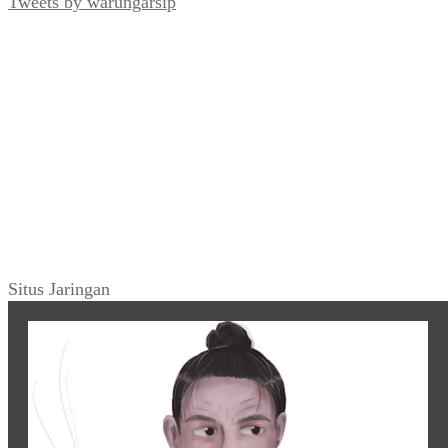
Tweets by warungarsip
Situs Jaringan