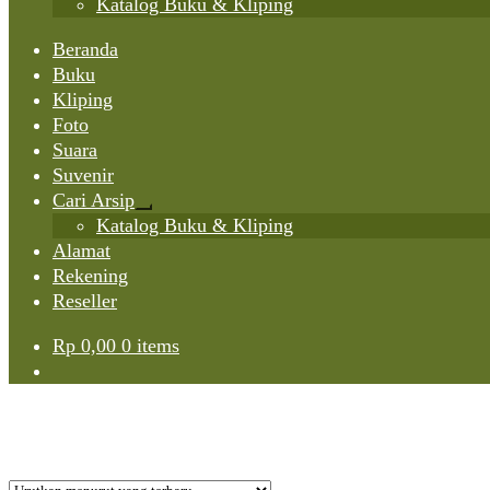
Katalog Buku & Kliping
Beranda
Buku
Kliping
Foto
Suara
Suvenir
Cari Arsip
Expand
Katalog Buku & Kliping
child
Alamat
menu
Rekening
Reseller
Rp
0,00
0 items