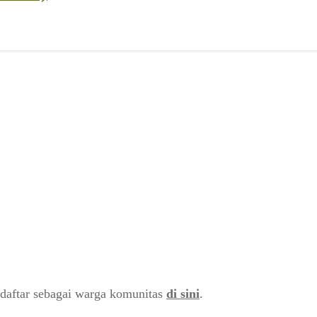
daftar sebagai warga komunitas
di sini
.