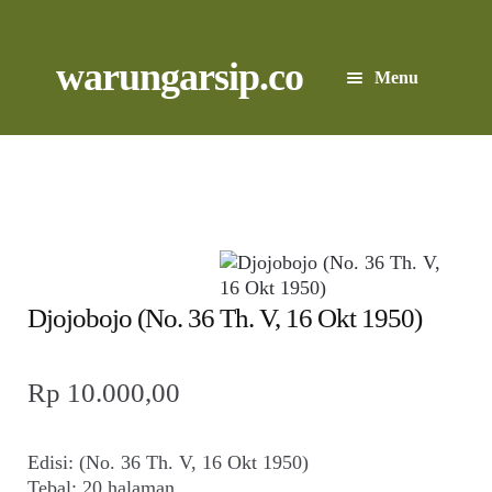
Skip
to
content
Skip
Skip
warungarsip.co
Menu
to
to
navigation
content
Beranda
Buku
Kliping
Foto
Djojobojo (No. 36 Th. V, 16 Okt 1950)
Suara
Rp
10.000,00
Suvenir
Edisi: (No. 36 Th. V, 16 Okt 1950)
Expand
Tebal: 20 halaman
Cari Arsip