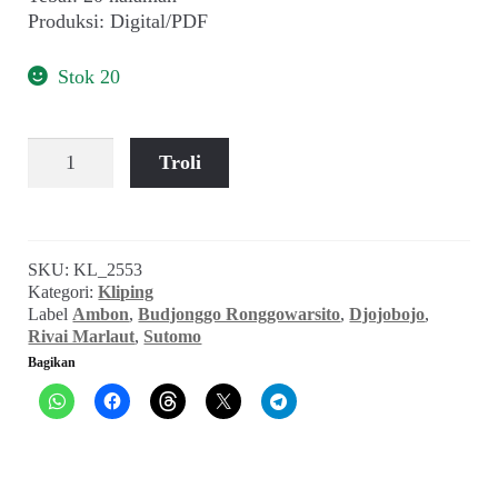
child
Produksi: Digital/PDF
menu
Alamat
Stok 20
Rekening
Kuantitas
Troli
Djojobojo
Reseller
(No.
36
Th.
SKU:
KL_2553
V,
Kategori:
Kliping
16
Label
Ambon
,
Budjonggo Ronggowarsito
,
Djojobojo
,
Okt
Rivai Marlaut
,
Sutomo
1950)
Bagikan