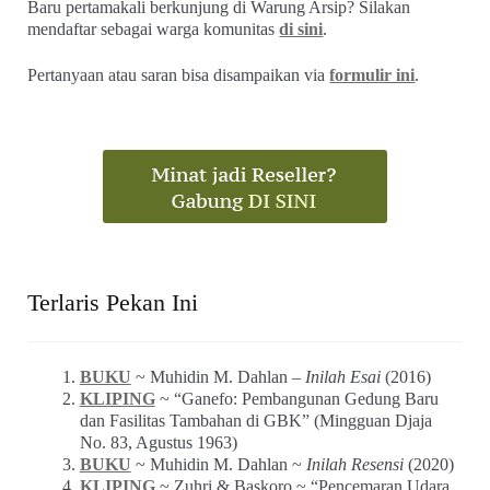
Baru pertamakali berkunjung di Warung Arsip? Silakan
mendaftar sebagai warga komunitas
di sini
.
Pertanyaan atau saran bisa disampaikan via
formulir ini
.
Terlaris Pekan Ini
BUKU
~ Muhidin M. Dahlan –
Inilah Esai
(2016)
KLIPING
~ “Ganefo: Pembangunan Gedung Baru
dan Fasilitas Tambahan di GBK” (Mingguan Djaja
No. 83, Agustus 1963)
BUKU
~ Muhidin M. Dahlan ~
Inilah Resensi
(2020)
KLIPING
~ Zuhri & Baskoro ~ “Pencemaran Udara