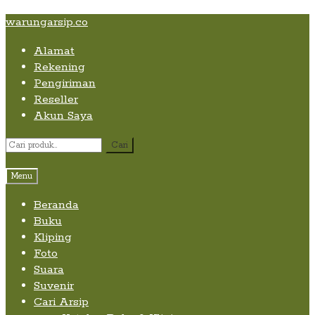
Skip
Skip
Skip
warungarsip.co
to
to
to
Alamat
content
navigation
content
Rekening
Pengiriman
Reseller
Akun Saya
Pencarian
Cari
untuk:
Menu
Beranda
Buku
Kliping
Foto
Suara
Suvenir
Cari Arsip