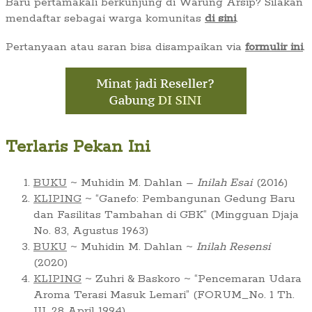
Baru pertamakali berkunjung di Warung Arsip? Silakan
mendaftar sebagai warga komunitas
di sini
.
Pertanyaan atau saran bisa disampaikan via
formulir ini
.
Terlaris Pekan Ini
BUKU
~ Muhidin M. Dahlan –
Inilah Esai
(2016)
KLIPING
~ “Ganefo: Pembangunan Gedung Baru
dan Fasilitas Tambahan di GBK” (Mingguan Djaja
No. 83, Agustus 1963)
BUKU
~ Muhidin M. Dahlan ~
Inilah Resensi
(2020)
KLIPING
~ Zuhri & Baskoro ~ “Pencemaran Udara
Aroma Terasi Masuk Lemari” (FORUM_No. 1 Th.
III, 28 April 1994)