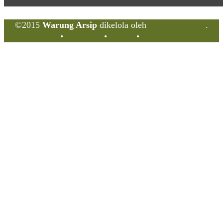
©2015
Warung Arsip
dikelola oleh
Indonesia Buku
.
Tentang
•
Peta Situs
•
Kerani
•
Privacy Policy