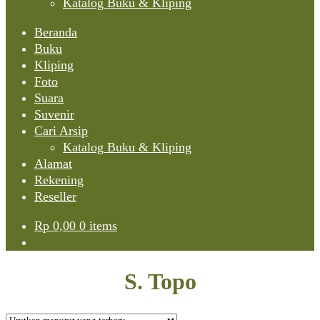
Katalog Buku & Kliping
Beranda
Buku
Kliping
Foto
Suara
Suvenir
Cari Arsip
Katalog Buku & Kliping
Alamat
Rekening
Reseller
Rp
0,00
0 items
S. Topo