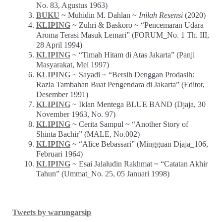
No. 83, Agustus 1963)
BUKU
~ Muhidin M. Dahlan ~
Inilah Resensi
(2020)
KLIPING
~ Zuhri & Baskoro ~ “Pencemaran Udara
Aroma Terasi Masuk Lemari” (FORUM_No. 1 Th. III,
28 April 1994)
KLIPING
~ “Timah Hitam di Atas Jakarta” (Panji
Masyarakat, Mei 1997)
KLIPING
~ Sayadi ~ “Bersih Denggan Prodasih:
Razia Tambahan Buat Pengendara di Jakarta” (Editor,
Desember 1991)
KLIPING
~ Iklan Mentega BLUE BAND (Djaja, 30
November 1963, No. 97)
KLIPING
~ Cerita Sampul ~ “Another Story of
Shinta Bachir” (MALE, No.002)
KLIPING
~ “Alice Bebassari” (Mingguan Djaja_106,
Februari 1964)
KLIPING
~ Esai Jalaludin Rakhmat ~ “Catatan Akhir
Tahun” (Ummat_No. 25, 05 Januari 1998)
Tweets by warungarsip