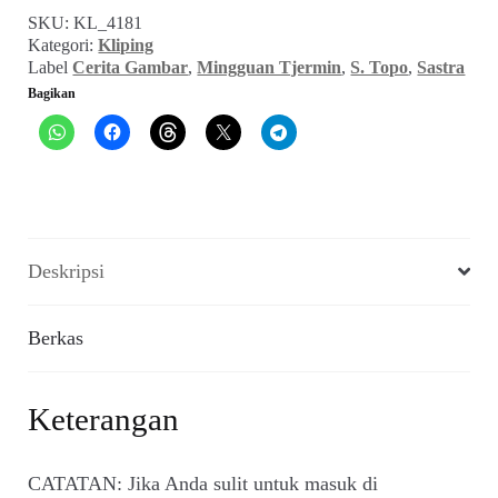
Sawung
SKU:
KL_4181
Galing
Kategori:
Kliping
(Mingguan
Label
Cerita Gambar
,
Mingguan Tjermin
,
S. Topo
,
Sastra
Tjermin,
Bagikan
September
1954)
Deskripsi
Berkas
Keterangan
CATATAN: Jika Anda sulit untuk masuk di