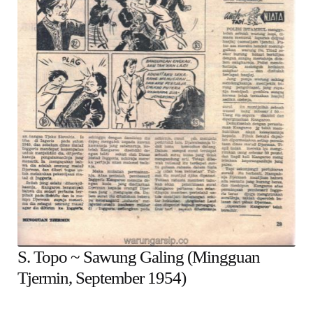
child
menu
Alamat
Rekening
Reseller
S. Topo ~ Sawung Galing (Mingguan
Tjermin, September 1954)