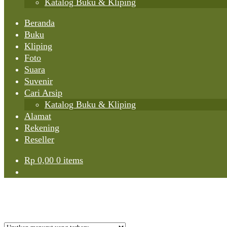
Katalog Buku & Kliping
Beranda
Buku
Kliping
Foto
Suara
Suvenir
Cari Arsip
Katalog Buku & Kliping
Alamat
Rekening
Reseller
Rp
0,00
0 items