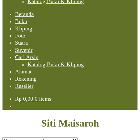
Katalog Buku & Kliping
Beranda
Buku
Kliping
Foto
Suara
Suvenir
Cari Arsip
Katalog Buku & Kliping
Alamat
Rekening
Reseller
Rp
0,00
0 items
Siti Maisaroh