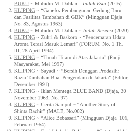
BUKU
~ Muhidin M. Dahlan –
Inilah Esai
(2016)
KLIPING
~ “Ganefo: Pembangunan Gedung Baru
dan Fasilitas Tambahan di GBK” (Mingguan Djaja
No. 83, Agustus 1963)
BUKU
~ Muhidin M. Dahlan ~
Inilah Resensi
(2020)
KLIPING
~ Zuhri & Baskoro ~ “Pencemaran Udara
Aroma Terasi Masuk Lemari” (FORUM_No. 1 Th.
III, 28 April 1994)
KLIPING
~ “Timah Hitam di Atas Jakarta” (Panji
Masyarakat, Mei 1997)
KLIPING
~ Sayadi ~ “Bersih Denggan Prodasih:
Razia Tambahan Buat Pengendara di Jakarta” (Editor,
Desember 1991)
KLIPING
~ Iklan Mentega BLUE BAND (Djaja, 30
November 1963, No. 97)
KLIPING
~ Cerita Sampul ~ “Another Story of
Shinta Bachir” (MALE, No.002)
KLIPING
~ “Alice Bebassari” (Mingguan Djaja_106,
Februari 1964)