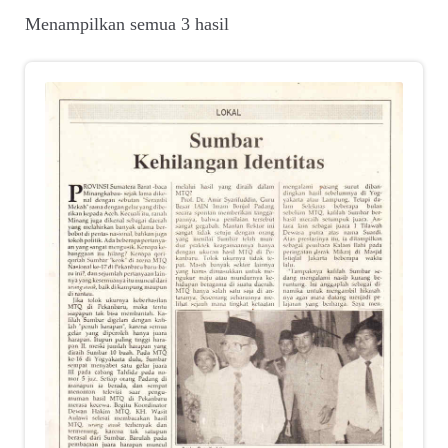
Suara
Diurutkan
Menampilkan semua 3 hasil
menurut
Suvenir
yang
terbaru
Expand
Cari Arsip
child
menu
Alamat
Rekening
Reseller