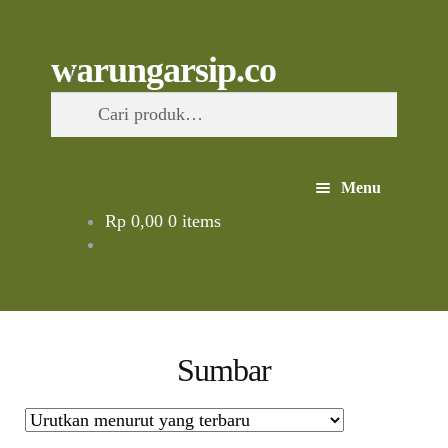
Skip
to
content
Skip
Skip
Cari
warungarsip.co
to
to
Pencarian
navigation
content
untuk:
Menu
Rp
0,00
0 items
Beranda
Buku
Kliping
Sumbar
Foto