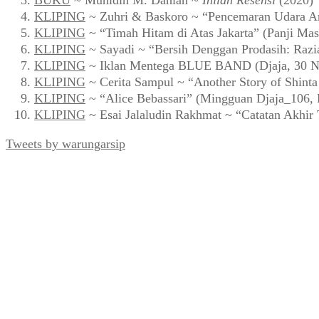
BUKU
~ Muhidin M. Dahlan ~
Inilah Resensi
(2020)
KLIPING
~ Zuhri & Baskoro ~ “Pencemaran Udara Ar
KLIPING
~ “Timah Hitam di Atas Jakarta” (Panji Mas
KLIPING
~ Sayadi ~ “Bersih Denggan Prodasih: Razi
KLIPING
~ Iklan Mentega BLUE BAND (Djaja, 30 N
KLIPING
~ Cerita Sampul ~ “Another Story of Shint
KLIPING
~ “Alice Bebassari” (Mingguan Djaja_106, 
KLIPING
~ Esai Jalaludin Rakhmat ~ “Catatan Akhir
Tweets by warungarsip