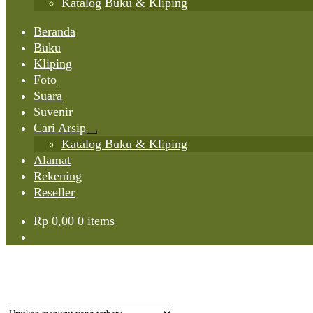
Katalog Buku & Kliping
Beranda
Buku
Kliping
Foto
Suara
Suvenir
Cari Arsip
Expand
Katalog Buku & Kliping
child
Alamat
menu
Rekening
Reseller
Rp
0,00
0 items