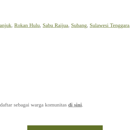
anjuk
,
Rokan Hulu
,
Sabu Raijua
,
Subang
,
Sulawesi Tenggara
daftar sebagai warga komunitas
di sini
.