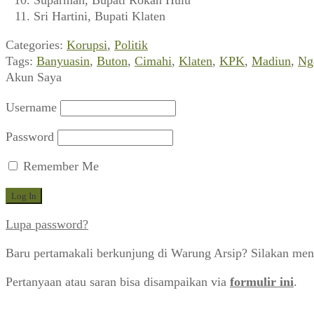
Suparman, Bupati Rokan Hulu
Sri Hartini, Bupati Klaten
Categories:
Korupsi
,
Politik
Tags:
Banyuasin
,
Buton
,
Cimahi
,
Klaten
,
KPK
,
Madiun
,
Ng
Akun Saya
Username
Password
Remember Me
Lupa password?
Baru pertamakali berkunjung di Warung Arsip? Silakan men
Pertanyaan atau saran bisa disampaikan via
formulir ini
.