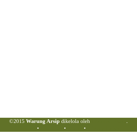
©2015
Warung Arsip
dikelola oleh
Indonesia Buku
.
Tentang
•
Peta Situs
•
Kerani
•
Privacy Policy