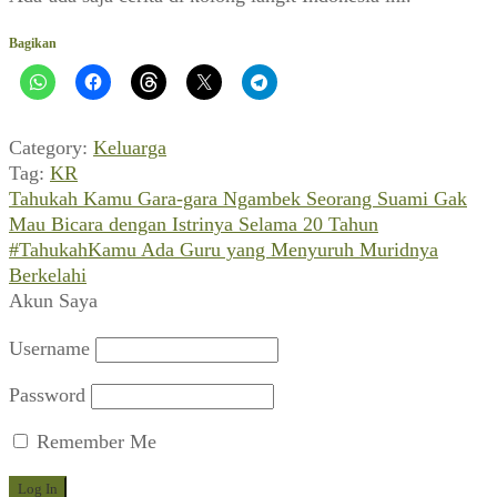
Bagikan
Category:
Keluarga
Tag:
KR
Previous
Navigasi
Tahukah Kamu Gara-gara Ngambek Seorang Suami Gak
post:
Mau Bicara dengan Istrinya Selama 20 Tahun
pos
Next
#TahukahKamu Ada Guru yang Menyuruh Muridnya
post:
Berkelahi
Akun Saya
Username
Password
Remember Me