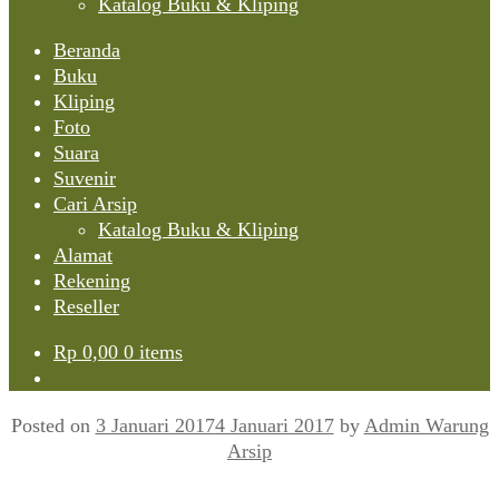
Katalog Buku & Kliping
Beranda
Buku
Kliping
Foto
Suara
Suvenir
Cari Arsip
Katalog Buku & Kliping
Alamat
Rekening
Reseller
Rp
0,00
0 items
Posted on
3 Januari 2017
4 Januari 2017
by
Admin Warung
Arsip