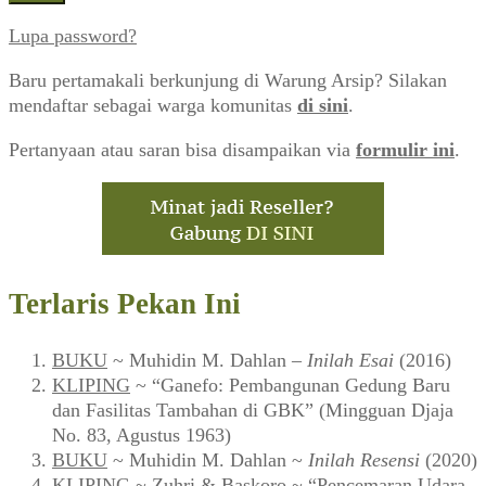
Lupa password?
Baru pertamakali berkunjung di Warung Arsip? Silakan
mendaftar sebagai warga komunitas
di sini
.
Pertanyaan atau saran bisa disampaikan via
formulir ini
.
Terlaris Pekan Ini
BUKU
~ Muhidin M. Dahlan –
Inilah Esai
(2016)
KLIPING
~ “Ganefo: Pembangunan Gedung Baru
dan Fasilitas Tambahan di GBK” (Mingguan Djaja
No. 83, Agustus 1963)
BUKU
~ Muhidin M. Dahlan ~
Inilah Resensi
(2020)
KLIPING
~ Zuhri & Baskoro ~ “Pencemaran Udara