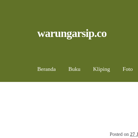
Skip
to
content
Skip
Skip
warungarsip.co
to
to
navigation
content
Beranda
Buku
Kliping
Foto
Posted on
27 