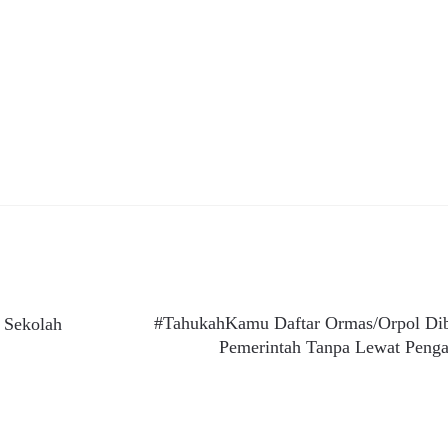
Next
#TahukahKamu Daftar Ormas/Orpol Di
 Sekolah
post:
Pemerintah Tanpa Lewat Penga