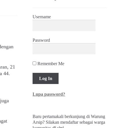
Username
Password
dengan
Remember Me
ran, 21
a 44.
Lupa password?
juga
Baru pertamakali berkunjung di Warung
ngat
Arsip? Silakan mendaftar sebagai warga
komunitas
di sini
.