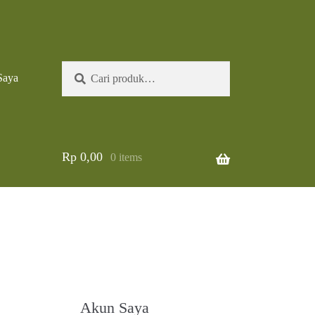
Pencarian
Cari
Saya
untuk:
Rp
0,00
0 items
Akun Saya