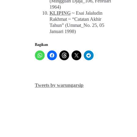
(Mingguan Djaja_106, Februari
1964)
KLIPING
~ Esai Jalaludin
Rakhmat ~ “Catatan Akhir
Tahun” (Ummat_No. 25, 05
Januari 1998)
Bagikan
Tweets by warungarsip