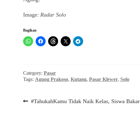
Image:
Radar Solo
Bagikan
Category:
Pasar
Tags:
Agung Prakoso
,
Kutang
,
Pasar Klewer
,
Solo
Navigasi
Previous
#TahukahKamu Tidak Naik Kelas, Siswa Bakar
post:
pos