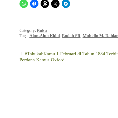
Category:
Buku
Tags:
Alun-Alun Kidul
,
Endah SR
,
Muhidin M. Dahla
Navigasi
Previous
#TahukahKamu 1 Februari di Tahun 1884 Terbit
post:
Perdana Kamus Oxford
pos