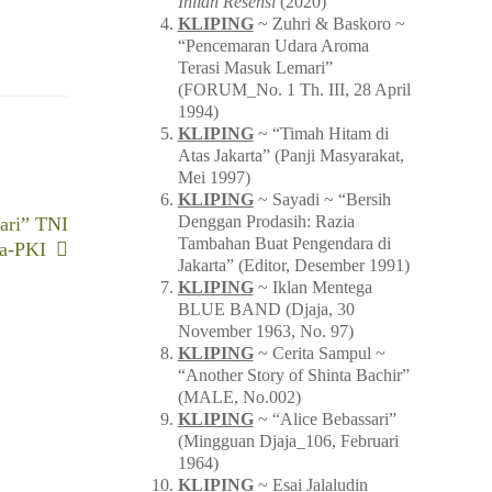
Inilah Resensi
(2020)
KLIPING
~ Zuhri & Baskoro ~
“Pencemaran Udara Aroma
Terasi Masuk Lemari”
(FORUM_No. 1 Th. III, 28 April
1994)
KLIPING
~ “Timah Hitam di
Atas Jakarta” (Panji Masyarakat,
Mei 1997)
KLIPING
~ Sayadi ~ “Bersih
Denggan Prodasih: Razia
ari” TNI
Tambahan Buat Pengendara di
a-PKI
Jakarta” (Editor, Desember 1991)
KLIPING
~ Iklan Mentega
BLUE BAND (Djaja, 30
November 1963, No. 97)
KLIPING
~ Cerita Sampul ~
“Another Story of Shinta Bachir”
(MALE, No.002)
KLIPING
~ “Alice Bebassari”
(Mingguan Djaja_106, Februari
1964)
KLIPING
~ Esai Jalaludin