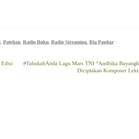
n
,
Patehan
,
Radio Buku
,
Radio Streaming
,
Ria Panhar
Next
 Edisi
#TahukahAnda Lagu Mars TNI “Andhika Bayangk
post:
Diciptakan Komposer Lekr