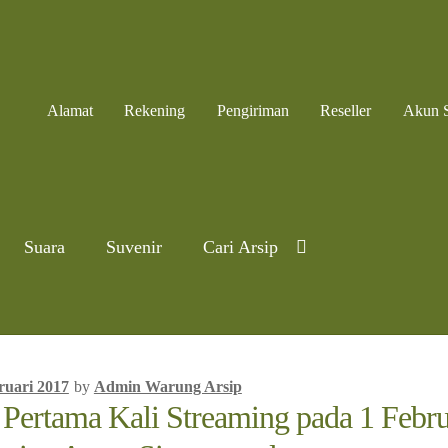
Alamat
Rekening
Pengiriman
Reseller
Akun 
Suara
Suvenir
Cari Arsip
ruari 2017
by
Admin Warung Arsip
ertama Kali Streaming pada 1 Febru