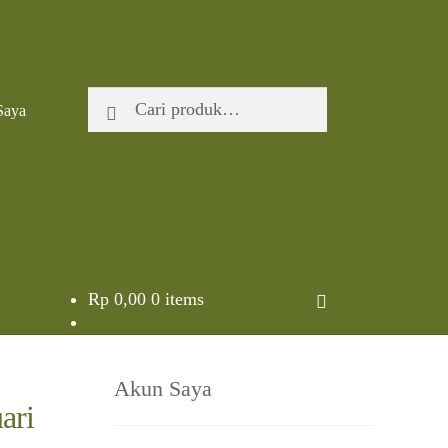
Pencarian
Cari
Saya
untuk:
Rp
0,00
0 items
Akun Saya
ari