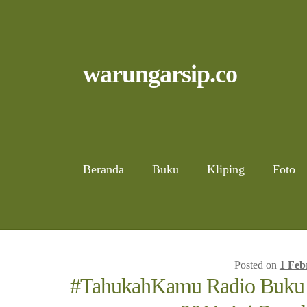
Skip
to
content
Skip
Skip
warungarsip.co
to
to
navigation
content
Beranda
Buku
Kliping
Foto
Posted on
1 Feb
#TahukahKamu Radio Buku P