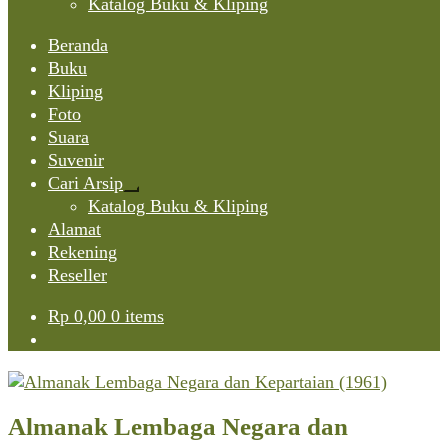
Katalog Buku & Kliping
Beranda
Buku
Kliping
Foto
Suara
Suvenir
Cari Arsip
Expand
Katalog Buku & Kliping
child
Alamat
menu
Rekening
Reseller
Rp
0,00
0 items
Almanak Lembaga Negara dan