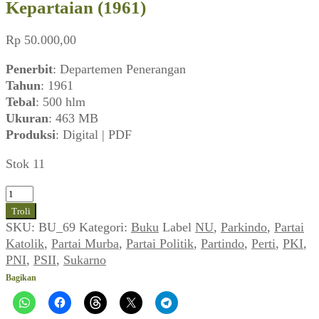
Kepartaian (1961)
Rp
50.000,00
Penerbit
: Departemen Penerangan
Tahun
: 1961
Tebal
: 500 hlm
Ukuran
: 463 MB
Produksi
: Digital | PDF
Stok 11
Kuantitas
Almanak
Troli
Lembaga
SKU:
BU_69
Kategori:
Buku
Label
NU
,
Parkindo
,
Partai
Negara
Katolik
,
Partai Murba
,
Partai Politik
,
Partindo
,
Perti
,
PKI
,
dan
PNI
,
PSII
,
Sukarno
Kepartaian
Bagikan
(1961)