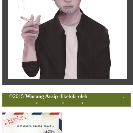
©2015
Warung Arsip
dikelola oleh
Indonesia Buku
.
Tentang
•
Peta Situs
•
Kerani
•
Privacy Policy