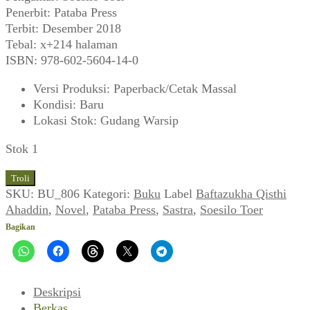
Penerbit: Pataba Press
Terbit: Desember 2018
Tebal: x+214 halaman
ISBN: 978-602-5604-14-0
Versi Produksi
:
Paperback/Cetak Massal
Kondisi
:
Baru
Lokasi Stok
:
Gudang Warsip
Stok 1
Kuantitas
Troli
Baftazukha
SKU:
BU_806
Kategori:
Buku
Label
Baftazukha Qisthi
Qisthi
Ahaddin
,
Novel
,
Pataba Press
,
Sastra
,
Soesilo Toer
Ahaddin
Bagikan
~
Revolusi:
Surat
Cinta
Deskripsi
Adna
Berkas