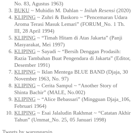
No. 83, Agustus 1963)
BUKU
~ Muhidin M. Dahlan ~
Inilah Resensi
(2020)
KLIPING
~ Zuhri & Baskoro ~ “Pencemaran Udara
Aroma Terasi Masuk Lemari” (FORUM_No. 1 Th.
III, 28 April 1994)
KLIPING
~ “Timah Hitam di Atas Jakarta” (Panji
Masyarakat, Mei 1997)
KLIPING
~ Sayadi ~ “Bersih Denggan Prodasih:
Razia Tambahan Buat Pengendara di Jakarta” (Editor,
Desember 1991)
KLIPING
~ Iklan Mentega BLUE BAND (Djaja, 30
November 1963, No. 97)
KLIPING
~ Cerita Sampul ~ “Another Story of
Shinta Bachir” (MALE, No.002)
KLIPING
~ “Alice Bebassari” (Mingguan Djaja_106,
Februari 1964)
KLIPING
~ Esai Jalaludin Rakhmat ~ “Catatan Akhir
Tahun” (Ummat_No. 25, 05 Januari 1998)
Tweets by warungarsip