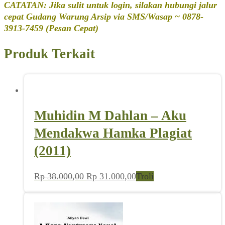
CATATAN: Jika sulit untuk login, silakan hubungi jalur
cepat Gudang Warung Arsip via SMS/Wasap ~ 0878-
3913-7459 (Pesan Cepat)
Produk Terkait
Muhidin M Dahlan – Aku
Mendakwa Hamka Plagiat
(2011)
Harga
Harga
Rp
38.000,00
Rp
31.000,00
Troli
aslinya
saat
adalah:
ini
Rp 38.000,00.
adalah:
Rp 31.000,00.