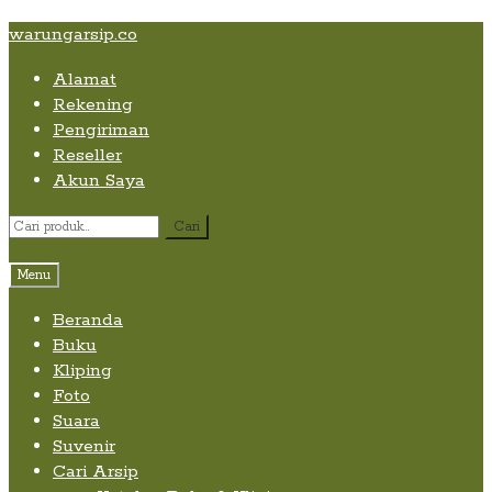
Skip
Skip
Skip
warungarsip.co
to
to
to
Alamat
content
navigation
content
Rekening
Pengiriman
Reseller
Akun Saya
Pencarian
Cari
untuk:
Menu
Beranda
Buku
Kliping
Foto
Suara
Suvenir
Cari Arsip