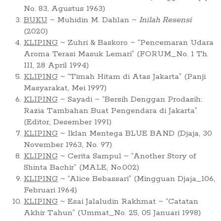
No. 83, Agustus 1963)
BUKU
~ Muhidin M. Dahlan ~
Inilah Resensi
(2020)
KLIPING
~ Zuhri & Baskoro ~ “Pencemaran Udara
Aroma Terasi Masuk Lemari” (FORUM_No. 1 Th.
III, 28 April 1994)
KLIPING
~ “Timah Hitam di Atas Jakarta” (Panji
Masyarakat, Mei 1997)
KLIPING
~ Sayadi ~ “Bersih Denggan Prodasih:
Razia Tambahan Buat Pengendara di Jakarta”
(Editor, Desember 1991)
KLIPING
~ Iklan Mentega BLUE BAND (Djaja, 30
November 1963, No. 97)
KLIPING
~ Cerita Sampul ~ “Another Story of
Shinta Bachir” (MALE, No.002)
KLIPING
~ “Alice Bebassari” (Mingguan Djaja_106,
Februari 1964)
KLIPING
~ Esai Jalaludin Rakhmat ~ “Catatan
Akhir Tahun” (Ummat_No. 25, 05 Januari 1998)