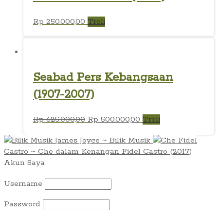
Rp
250.000,00
Troli
Seabad Pers Kebangsaan
(1907-2007)
Harga
Harga
Rp
625.000,00
Rp
500.000,00
Troli
aslinya
saat
James Joyce ~ Bilik Musik
Fidel
adalah:
ini
Castro ~ Che dalam Kenangan Fidel Castro (2017)
Rp 625.000,00.
adalah:
Akun Saya
Rp 500.000,00.
Username
Password