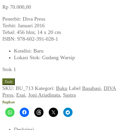
Rp
70.000,00
Penerbit: Diva Press
Terbit: Januari 2016
Tebal: 456 hlm; 14 x 20 cm
ISBN: 978-602-391-028-1
Kondisi
:
Baru
Lokasi Stok
:
Gudang Warsip
Stok 1
Kuantitas
Troli
Joni
SKU:
BU_713
Kategori:
Buku
Label
Basabasi
,
DIVA
Ariadinata
Press
,
Esai
,
Joni Ariadinata
,
Sastra
~
Bagikan
Aku
Bisa
Nulis
Fiksi
Deskripsi