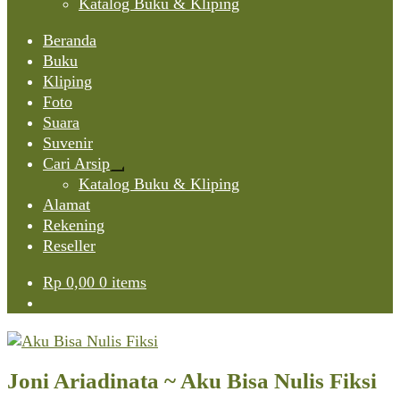
Katalog Buku & Kliping
Beranda
Buku
Kliping
Foto
Suara
Suvenir
Cari Arsip
Expand
Katalog Buku & Kliping
child
Alamat
menu
Rekening
Reseller
Rp
0,00
0 items
Joni Ariadinata ~ Aku Bisa Nulis Fiksi