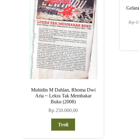
Gelar
Rp
1
Muhidin M Dahlan, Rhoma Dwi
Aria ~ Lekra Tak Membakar
Buku (2008)
Rp
250.000,00
Troli