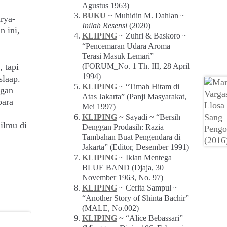
Agustus 1963)
BUKU
~ Muhidin M. Dahlan ~
rya-
Inilah Resensi
(2020)
n ini,
KLIPING
~ Zuhri & Baskoro ~
“Pencemaran Udara Aroma
Terasi Masuk Lemari”
 tapi
(FORUM_No. 1 Th. III, 28 April
1994)
slaap.
KLIPING
~ “Timah Hitam di
ggan
Atas Jakarta” (Panji Masyarakat,
para
Mei 1997)
KLIPING
~ Sayadi ~ “Bersih
ilmu di
Denggan Prodasih: Razia
Tambahan Buat Pengendara di
Jakarta” (Editor, Desember 1991)
KLIPING
~ Iklan Mentega
BLUE BAND (Djaja, 30
November 1963, No. 97)
KLIPING
~ Cerita Sampul ~
“Another Story of Shinta Bachir”
(MALE, No.002)
KLIPING
~ “Alice Bebassari”