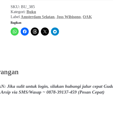
SKU:
BU_385
Kategori:
Buku
Label
Amsterdam Selatan
,
Joss Wibisono
,
OAK
Bagikan
rangan
: Jika sulit untuk login, silakan hubungi jalur cepat Gud
Arsip via SMS/Wasap ~ 0878-39137-459 (Pesan Cepat)