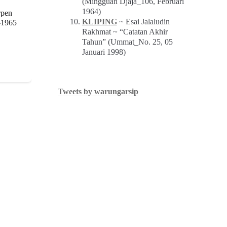
(Mingguan Djaja_106, Februari
1964)
rpen
KLIPING
~ Esai Jalaludin
-1965
Rakhmat ~ “Catatan Akhir
Tahun” (Ummat_No. 25, 05
Januari 1998)
Tweets by warungarsip