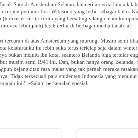
suk Sate di Amsterdam Selatan dan cerita-cerita lain adalah
 cerpen pertama Joss Wibisono yang terbit sebagai buku. Ka
 (termasuk cerita-cerita yang bersaling-silang dalam kumpula
direvisi lebih jauh) te;ah terbit di berbagai media tanah air.
i tercurah di atas Amsterdam yang murung. Musim semi tiba,
ota kelahiranku ini lebih suka terus terlelap saja dalam winter
ya bukan melulu ibu kota, seantero Belanda juga tertular en
ut musim semi 1941 ini. Dan, bukan hanya orang Belanda, 
gpun kejangkitan rasa malas yang tak pernah mereka rasakan
ya. Tidak terkecuali para studenten Indonesia yang menunut 
enjajah ini.” –Salam perkenalan spesial.