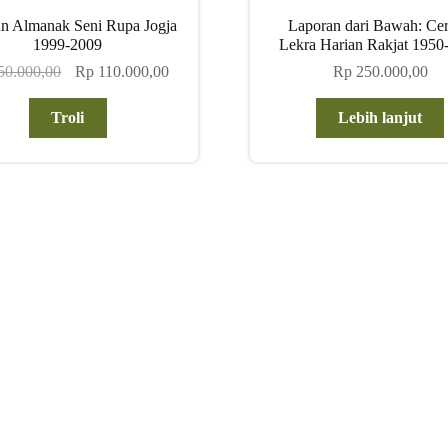
an Almanak Seni Rupa Jogja
Laporan dari Bawah: Ce
1999-2009
Lekra Harian Rakjat 1950
Harga
Harga
50.000,00
Rp
110.000,00
Rp
250.000,00
aslinya
saat
adalah:
ini
Troli
Lebih lanjut
Rp 150.000,00.
adalah:
Rp 110.000,00.