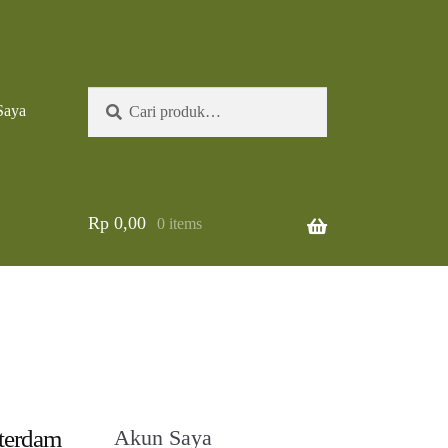
Pencarian
Cari
Saya
untuk:
Rp
0,00
0 items
terdam
Akun Saya