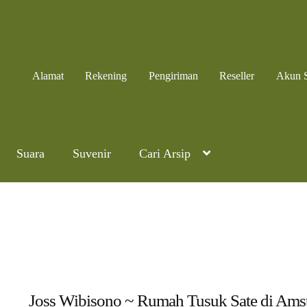
Alamat
Rekening
Pengiriman
Reseller
Akun 
Suara
Suvenir
Cari Arsip
Joss Wibisono ~ Rumah Tusuk Sate di Ams