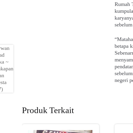
Rumah Tu
kumpulan
karyanya
sebelum 
“Matahar
betapa k
Sebenarn
menyamb
pendatan
sebelumn
negeri p
Produk Terkait