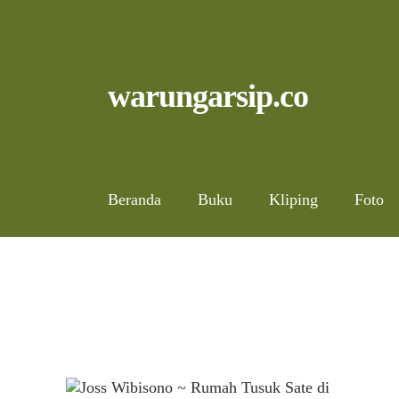
Skip
to
content
Skip
Skip
warungarsip.co
to
to
navigation
content
Beranda
Buku
Kliping
Foto