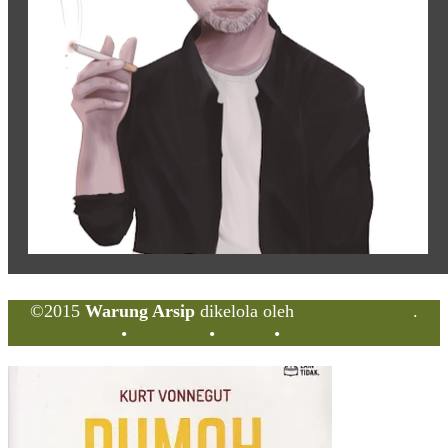
©2015
Warung Arsip
dikelola oleh
Indonesia Buku
.
Tentang
•
Peta Situs
•
Kerani
•
Privacy Policy