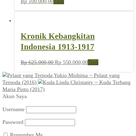
Rp
100.000,00
Troli
Kronik Kebangkitan
Indonesia 1913-1917
Harga
Harga
Rp
625.000,00
Rp
550.000,00
Troli
aslinya
saat
Yukio Mishima ~ Pelaut yang
adalah:
ini
Ternoda (2016)
Linda Christanty ~ Kuda Terbang
Rp 625.000,00.
adalah:
Maria Pinto (2017)
Rp 550.000,00.
Akun Saya
Username
Password
Remember Me