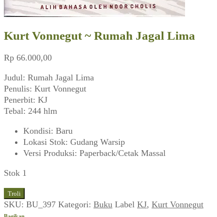
Kurt Vonnegut ~ Rumah Jagal Lima
Rp
66.000,00
Judul: Rumah Jagal Lima
Penulis: Kurt Vonnegut
Penerbit: KJ
Tebal: 244 hlm
Kondisi
:
Baru
Lokasi Stok
:
Gudang Warsip
Versi Produksi
:
Paperback/Cetak Massal
Stok 1
Kuantitas
Troli
Kurt
SKU:
BU_397
Kategori:
Buku
Label
KJ
,
Kurt Vonnegut
Vonnegut
Bagikan