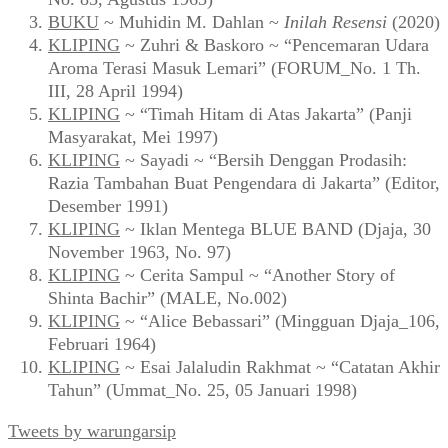
BUKU
~ Muhidin M. Dahlan ~
Inilah Resensi
(2020)
KLIPING
~ Zuhri & Baskoro ~ “Pencemaran Udara
Aroma Terasi Masuk Lemari” (FORUM_No. 1 Th.
III, 28 April 1994)
KLIPING
~ “Timah Hitam di Atas Jakarta” (Panji
Masyarakat, Mei 1997)
KLIPING
~ Sayadi ~ “Bersih Denggan Prodasih:
Razia Tambahan Buat Pengendara di Jakarta” (Editor,
Desember 1991)
KLIPING
~ Iklan Mentega BLUE BAND (Djaja, 30
November 1963, No. 97)
KLIPING
~ Cerita Sampul ~ “Another Story of
Shinta Bachir” (MALE, No.002)
KLIPING
~ “Alice Bebassari” (Mingguan Djaja_106,
Februari 1964)
KLIPING
~ Esai Jalaludin Rakhmat ~ “Catatan Akhir
Tahun” (Ummat_No. 25, 05 Januari 1998)
Tweets by warungarsip