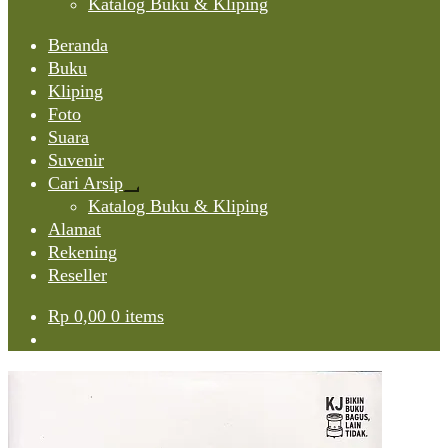
Katalog Buku & Kliping
Beranda
Buku
Kliping
Foto
Suara
Suvenir
Cari Arsip
Expand
Katalog Buku & Kliping
child
Alamat
menu
Rekening
Reseller
Rp
0,00
0 items