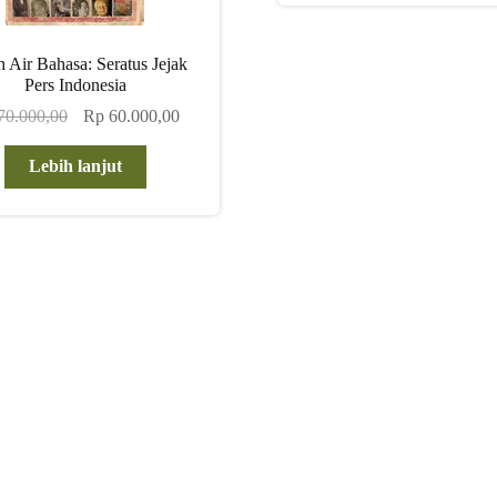
 Air Bahasa: Seratus Jejak
Pers Indonesia
Harga
Harga
70.000,00
Rp
60.000,00
aslinya
saat
adalah:
ini
Lebih lanjut
Rp 70.000,00.
adalah:
Rp 60.000,00.