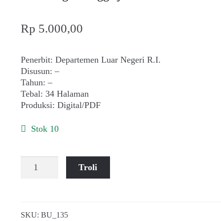
Rp
5.000,00
Penerbit: Departemen Luar Negeri R.I.
Disusun: –
Tahun: –
Tebal: 34 Halaman
Produksi: Digital/PDF
Stok 10
Kuantitas
Troli
Perundingan
Linggarjati:
10-
13
SKU:
BU_135
November