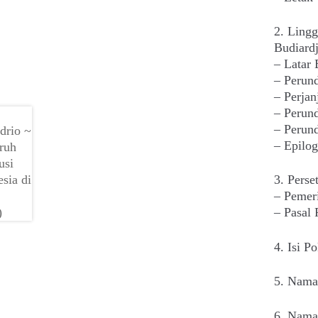
2. Lingg
Budiard
– Latar 
– Perun
– Perjan
– Perun
– Perun
– Epilog
3. Perse
– Pemer
– Pasal 
4. Isi P
5. Nama
6. Nama