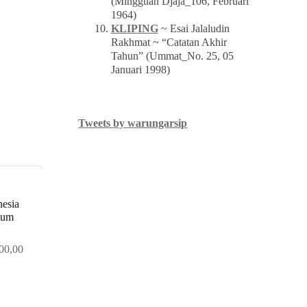
(Mingguan Djaja_106, Februari
1964)
KLIPING
~ Esai Jalaludin
Rakhmat ~ “Catatan Akhir
Tahun” (Ummat_No. 25, 05
Januari 1998)
Tweets by warungarsip
nesia
lum
Harga
00,00
saat
ini
,00.
adalah:
Rp 360.000,00.