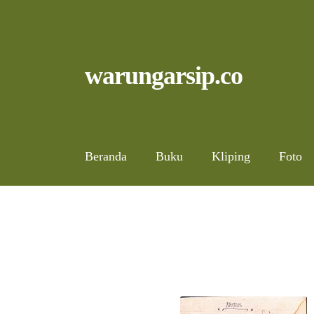
Skip
to
content
Skip
Skip
warungarsip.co
to
to
navigation
content
Beranda
Buku
Kliping
Foto