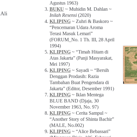
Agustus 1963)
BUKU
~ Muhidin M. Dahlan ~
 Ali
Inilah Resensi
(2020)
KLIPING
~ Zuhri & Baskoro ~
“Pencemaran Udara Aroma
Terasi Masuk Lemari”
(FORUM_No. 1 Th. III, 28 April
1994)
KLIPING
~ “Timah Hitam di
Atas Jakarta” (Panji Masyarakat,
Mei 1997)
KLIPING
~ Sayadi ~ “Bersih
Denggan Prodasih: Razia
Tambahan Buat Pengendara di
Jakarta” (Editor, Desember 1991)
KLIPING
~ Iklan Mentega
BLUE BAND (Djaja, 30
November 1963, No. 97)
KLIPING
~ Cerita Sampul ~
“Another Story of Shinta Bachir”
(MALE, No.002)
KLIPING
~ “Alice Bebassari”