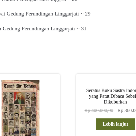
yat Gedung Perundingan Linggarjati ~ 29
h Gedung Perundingan Linggarjati ~ 31
Seratus Buku Sastra Indo
yang Patut Dibaca Sebe
Dikuburkan
Harga
Rp
400.000,00
Rp
360.0
aslinya
adalah:
Lebih lanjut
Rp 400.000