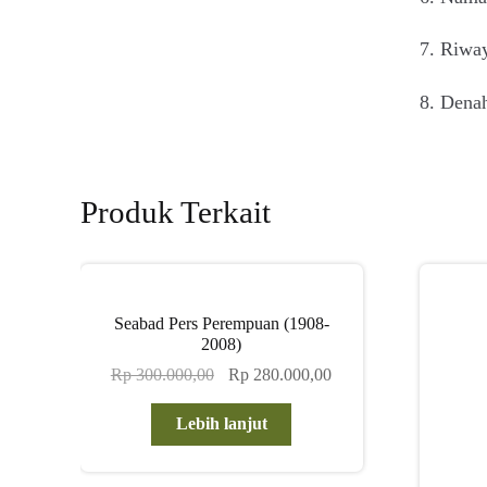
7. Riwa
8. Dena
Produk Terkait
Seabad Pers Perempuan (1908-
2008)
Harga
Harga
Rp
300.000,00
Rp
280.000,00
aslinya
saat
adalah:
ini
Lebih lanjut
Rp 300.000,00.
adalah:
Rp 280.000,00.