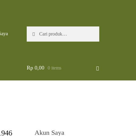
Pencarian
Cari
Saya
untuk:
Rp
0,00
0 items
1946
Akun Saya