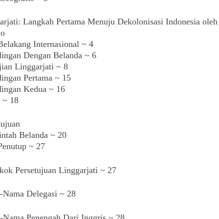
arjati: Langkah Pertama Menuju Dekolonisasi Indonesia oleh
jo
Belakang Internasional ~ 4
dingan Dengan Belanda ~ 6
jian Linggarjati ~ 8
dingan Pertama ~ 15
dingan Kedua ~ 16
 ~ 18
tujuan
intah Belanda ~ 20
Penutup ~ 27
okok Persetujuan Linggarjati ~ 27
-Nama Delegasi ~ 28
-Nama Penengah Dari Inggris ~ 28