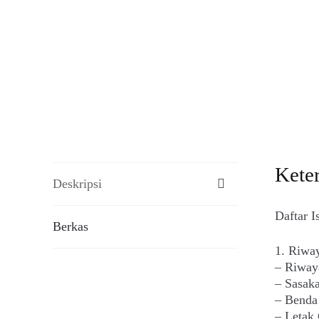
Kete
Deskripsi
Daftar I
Berkas
1. Riway
– Riway
– Sasak
– Benda
– Letak 