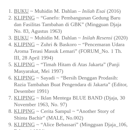
BUKU
~ Muhidin M. Dahlan –
Inilah Esai
(2016)
KLIPING
~ “Ganefo: Pembangunan Gedung Baru
dan Fasilitas Tambahan di GBK” (Mingguan Djaja
No. 83, Agustus 1963)
BUKU
~ Muhidin M. Dahlan ~
Inilah Resensi
(2020)
KLIPING
~ Zuhri & Baskoro ~ “Pencemaran Udara
Aroma Terasi Masuk Lemari” (FORUM_No. 1 Th.
III, 28 April 1994)
KLIPING
~ “Timah Hitam di Atas Jakarta” (Panji
Masyarakat, Mei 1997)
KLIPING
~ Sayadi ~ “Bersih Denggan Prodasih:
Razia Tambahan Buat Pengendara di Jakarta” (Editor,
Desember 1991)
KLIPING
~ Iklan Mentega BLUE BAND (Djaja, 30
November 1963, No. 97)
KLIPING
~ Cerita Sampul ~ “Another Story of
Shinta Bachir” (MALE, No.002)
KLIPING
~ “Alice Bebassari” (Mingguan Djaja_106,