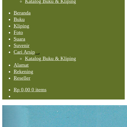
Katalog Buku & Kliping
Beranda
Buku
Kliping
Foto
Suara
Suvenir
Cari Arsip
Expand
Katalog Buku & Kliping
child
Alamat
menu
Rekening
Reseller
Rp
0,00
0 items