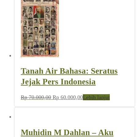
Tanah Air Bahasa: Seratus
Jejak Pers Indonesia
Harga
Harga
Rp
70.000,00
Rp
60.000,00
Lebih lanjut
aslinya
saat
adalah:
ini
Rp 70.000,00.
adalah:
Rp 60.000,00.
Muhidin M Dahlan – Aku