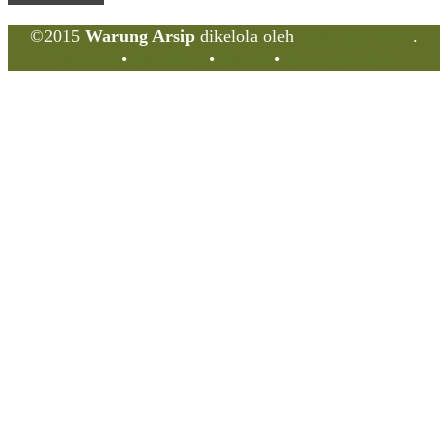
©2015
Warung Arsip
dikelola oleh
Indonesia Buku
.
Tentang
•
Peta Situs
•
Kerani
•
Privacy Policy