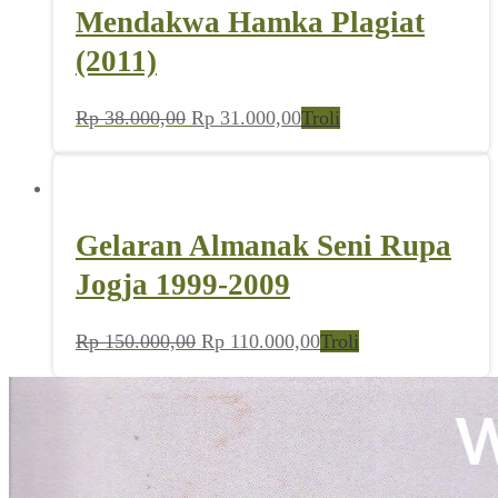
Mendakwa Hamka Plagiat
(2011)
Harga
Harga
Rp
38.000,00
Rp
31.000,00
Troli
aslinya
saat
adalah:
ini
Rp 38.000,00.
adalah:
Rp 31.000,00.
Gelaran Almanak Seni Rupa
Jogja 1999-2009
Harga
Harga
Rp
150.000,00
Rp
110.000,00
Troli
aslinya
saat
adalah:
ini
Rp 150.000,00.
adalah:
Rp 110.000,00.