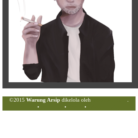
©2015
Warung Arsip
dikelola oleh
Indonesia Buku
.
Tentang
•
Peta Situs
•
Kerani
•
Privacy Policy