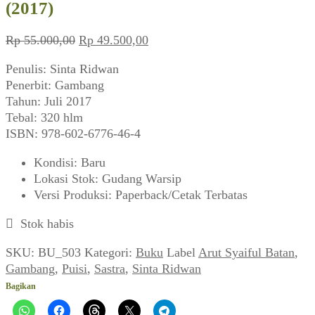
(2017)
Harga
Harga
Rp
55.000,00
Rp
49.500,00
aslinya
saat
Penulis: Sinta Ridwan
adalah:
ini
Penerbit: Gambang
Rp 55.000,00.
adalah:
Tahun: Juli 2017
Rp 49.500,00.
Tebal: 320 hlm
ISBN: 978-602-6776-46-4
Kondisi
:
Baru
Lokasi Stok
:
Gudang Warsip
Versi Produksi
:
Paperback/Cetak Terbatas
Stok habis
SKU:
BU_503
Kategori:
Buku
Label
Arut Syaiful Batan
,
Gambang
,
Puisi
,
Sastra
,
Sinta Ridwan
Bagikan