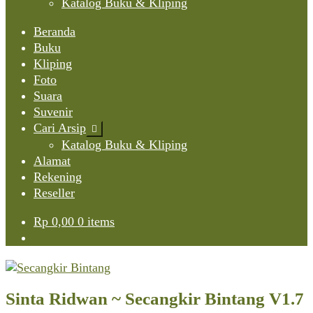
Katalog Buku & Kliping
Beranda
Buku
Kliping
Foto
Suara
Suvenir
Cari Arsip
Expand
child
Katalog Buku & Kliping
menu
Alamat
Rekening
Reseller
Rp
0,00
0 items
Sinta Ridwan ~ Secangkir Bintang V1.7