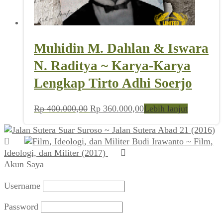
Muhidin M. Dahlan & Iswara
N. Raditya ~ Karya-Karya
Lengkap Tirto Adhi Soerjo
Harga
Harga
Rp
400.000,00
Rp
360.000,00
Lebih lanjut
aslinya
saat
Suar Suroso ~ Jalan Sutera Abad 21 (2016)
adalah:
ini
Budi Irawanto ~ Film,
Rp 400.000,00.
adalah:
Ideologi, dan Militer (2017)
Rp 360.000,00.
Akun Saya
Username
Password