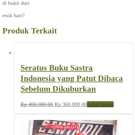
di bukit duri
esok hari?
Produk Terkait
Seratus Buku Sastra
Indonesia yang Patut Dibaca
Sebelum Dikuburkan
Harga
Harga
Rp
400.000,00
Rp
360.000,00
Lebih lanjut
aslinya
saat
adalah:
ini
Rp 400.000,00.
adalah:
Rp 360.000,00.