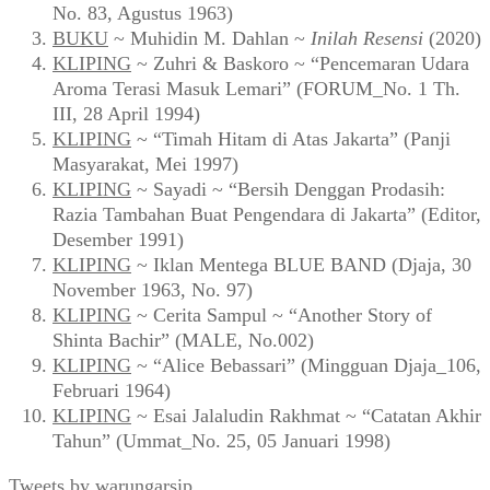
No. 83, Agustus 1963)
BUKU
~ Muhidin M. Dahlan ~
Inilah Resensi
(2020)
KLIPING
~ Zuhri & Baskoro ~ “Pencemaran Udara
Aroma Terasi Masuk Lemari” (FORUM_No. 1 Th.
III, 28 April 1994)
KLIPING
~ “Timah Hitam di Atas Jakarta” (Panji
Masyarakat, Mei 1997)
KLIPING
~ Sayadi ~ “Bersih Denggan Prodasih:
Razia Tambahan Buat Pengendara di Jakarta” (Editor,
Desember 1991)
KLIPING
~ Iklan Mentega BLUE BAND (Djaja, 30
November 1963, No. 97)
KLIPING
~ Cerita Sampul ~ “Another Story of
Shinta Bachir” (MALE, No.002)
KLIPING
~ “Alice Bebassari” (Mingguan Djaja_106,
Februari 1964)
KLIPING
~ Esai Jalaludin Rakhmat ~ “Catatan Akhir
Tahun” (Ummat_No. 25, 05 Januari 1998)
Tweets by warungarsip