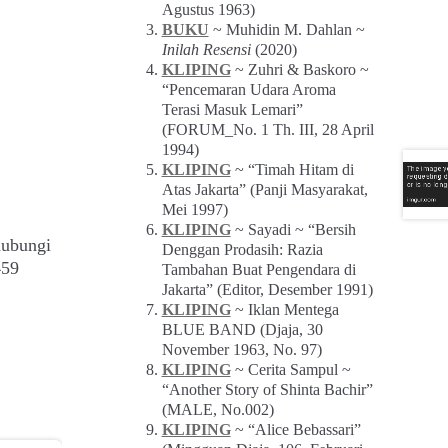
Agustus 1963)
BUKU
~ Muhidin M. Dahlan ~
Inilah Resensi
(2020)
KLIPING
~ Zuhri & Baskoro ~
“Pencemaran Udara Aroma
Terasi Masuk Lemari”
(FORUM_No. 1 Th. III, 28 April
1994)
KLIPING
~ “Timah Hitam di
Atas Jakarta” (Panji Masyarakat,
Mei 1997)
KLIPING
~ Sayadi ~ “Bersih
hubungi
Denggan Prodasih: Razia
459
Tambahan Buat Pengendara di
Jakarta” (Editor, Desember 1991)
KLIPING
~ Iklan Mentega
BLUE BAND (Djaja, 30
November 1963, No. 97)
KLIPING
~ Cerita Sampul ~
“Another Story of Shinta Bachir”
(MALE, No.002)
KLIPING
~ “Alice Bebassari”