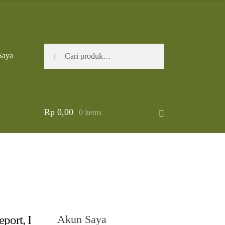
Pencarian
Cari
Saya
untuk:
Rp
0,00
0 items
port, I
Akun Saya