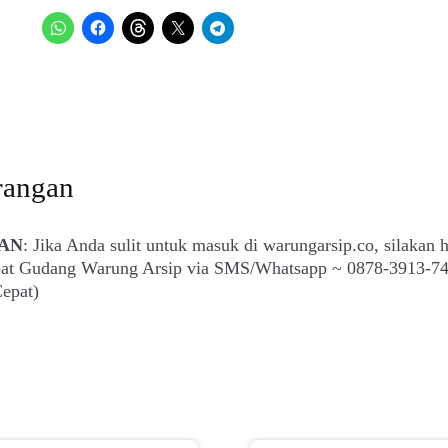
Bintang
Art
Space
(Arti,
April
2009)
rangan
AN
: Jika Anda sulit untuk masuk di warungarsip.co, silakan 
epat Gudang Warung Arsip via SMS/Whatsapp ~ 0878-3913-7
epat)