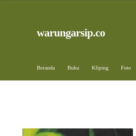
Skip
to
content
Skip
Skip
warungarsip.co
to
to
navigation
content
Beranda
Buku
Kliping
Foto