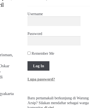
il
Username
Password
Remember Me
risman,
Oskar
o
di
Lupa password?
gyakarta
Baru pertamakali berkunjung di Warung
Arsip? Silakan mendaftar sebagai warga
komunitas
di sini
.