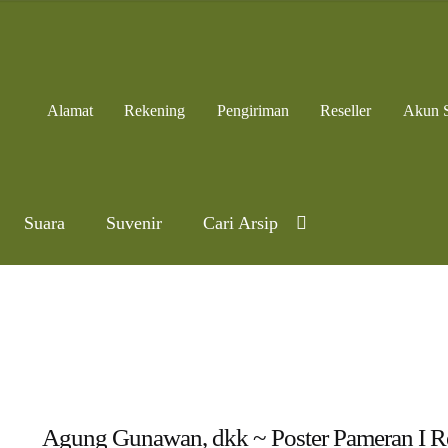
Alamat
Rekening
Pengiriman
Reseller
Akun 
Suara
Suvenir
Cari Arsip
Agung Gunawan, dkk ~ Poster Pameran I Re