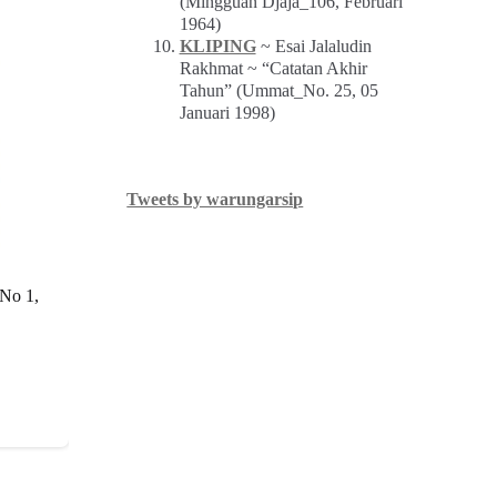
(Mingguan Djaja_106, Februari
1964)
KLIPING
~ Esai Jalaludin
Rakhmat ~ “Catatan Akhir
Tahun” (Ummat_No. 25, 05
Januari 1998)
Tweets by warungarsip
 No 1,