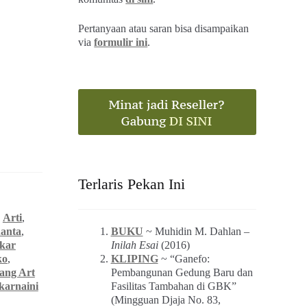
Pertanyaan atau saran bisa disampaikan
via
formulir ini
.
Terlaris Pekan Ini
,
Arti
,
nanta
,
BUKU
~ Muhidin M. Dahlan –
kar
Inilah Esai
(2016)
ko
,
KLIPING
~ “Ganefo:
ang Art
Pembangunan Gedung Baru dan
karnaini
Fasilitas Tambahan di GBK”
(Mingguan Djaja No. 83,