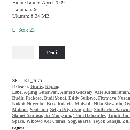
Bulan/Tahun: April 2009
Halaman: 9
Ukuran: 8.34 MB
Stok 25
Kuantitas
Troli
Agung
Gunawan,
dkk
~
SKU:
KL_7675
Poster
Kategori:
Gratis
,
Kliping
Pameran
Label
Agung Gunawan
,
Ahmad Ghozaly
,
Arie Kadarisman
I
Budhi Prakoso
,
Budi Yonaf
,
Eddy Sulistyo
,
Fitrajaya Nusa
Report,
Kokoh Nugroho
,
Kuss Indarto
,
Mulyadi
,
Niko Siswanto
,
Os
I
Matano
,
Senirupa
,
Setyo Priyo Nugroho
,
Siutbertus Sarwo
Decide
Slamet Santoso
,
Sri Maryanto
,
Tomi Halnandes
,
Tujuh Bint
Space
,
Wibowo Adi Utama
,
Yogyakarta
,
Yoyok Sahaja
,
Zul
~
Bagikan
Tujuh