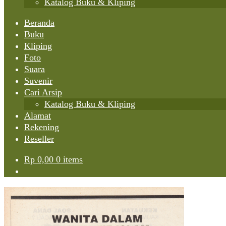
Katalog Buku & Kliping
Beranda
Buku
Kliping
Foto
Suara
Suvenir
Cari Arsip
Katalog Buku & Kliping
Alamat
Rekening
Reseller
Rp
0,00
0 items