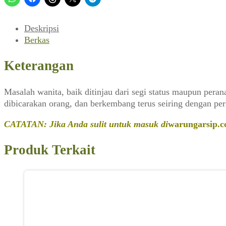
Dalam
Perspektif
Islam
Deskripsi
(Suara
Berkas
Masjid,
April
Keterangan
1991)
Masalah wanita, baik ditinjau dari segi status maupun per
dibicarakan orang, dan berkembang terus seiring dengan p
CATATAN: Jika Anda sulit untuk masuk di
warungarsip.c
Produk Terkait