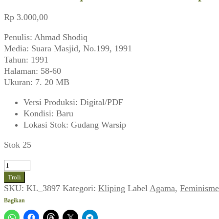
Rp
3.000,00
Penulis: Ahmad Shodiq
Media: Suara Masjid, No.199, 1991
Tahun: 1991
Halaman: 58-60
Ukuran: 7. 20 MB
Versi Produksi
:
Digital/PDF
Kondisi
:
Baru
Lokasi Stok
:
Gudang Warsip
Stok 25
Kuantitas
Ahmad
Troli
Shodiq
SKU:
KL_3897
Kategori:
Kliping
Label
Agama
,
Feminisme
~
Bagikan
Wanita