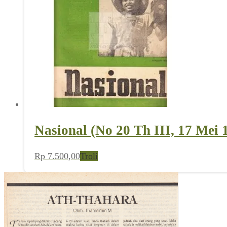
Nasional (No 20 Th III, 17 Mei 
Rp
7.500,00
Troli