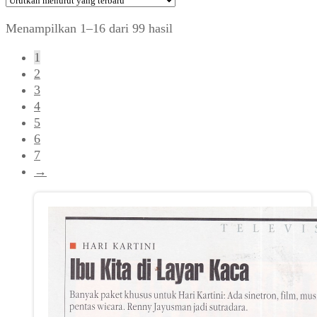
Diurutkan
Menampilkan 1–16 dari 99 hasil
menurut
1
yang
2
terbaru
3
4
5
6
7
→