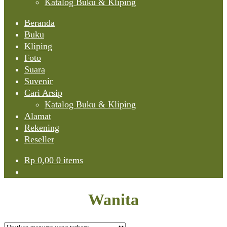
Katalog Buku & Kliping
Beranda
Buku
Kliping
Foto
Suara
Suvenir
Cari Arsip
Katalog Buku & Kliping
Alamat
Rekening
Reseller
Rp
0,00
0 items
Wanita