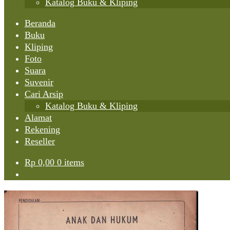
Katalog Buku & Kliping
Beranda
Buku
Kliping
Foto
Suara
Suvenir
Cari Arsip
Katalog Buku & Kliping
Alamat
Rekening
Reseller
Rp
0,00
0 items