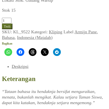
Lokasi Stok: Gudang Warsip
Stok 15
Kuantitas
Armijn
Troli
Pane:
SKU:
KL_9522
Kategori:
Kliping
Label
Armijn Pane
,
Bahasa
Bahasa
,
Indonesia (Majalah)
Indonesia
Bagikan
dan
Perkembangannya
Deskripsi
Keterangan
“Tataan bahasa itu hendaknja bersifat menguraikan,
menata, bukanlah mengikat. Kalau setjara Taman Siswa,
dapat kita katakan, hendaknja setjara mengemong.”