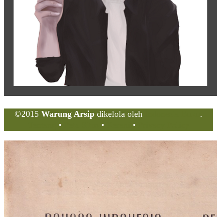
©2015
Warung Arsip
dikelola oleh
Indonesia Buku
.
Tentang
•
Peta Situs
•
Kerani
•
Privacy Policy