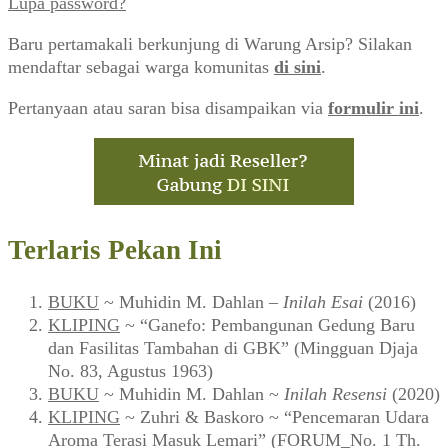
Lupa password?
Baru pertamakali berkunjung di Warung Arsip? Silakan
mendaftar sebagai warga komunitas
di sini
.
Pertanyaan atau saran bisa disampaikan via
formulir ini
.
Terlaris Pekan Ini
BUKU
~ Muhidin M. Dahlan –
Inilah Esai
(2016)
KLIPING
~ “Ganefo: Pembangunan Gedung Baru
dan Fasilitas Tambahan di GBK” (Mingguan Djaja
No. 83, Agustus 1963)
BUKU
~ Muhidin M. Dahlan ~
Inilah Resensi
(2020)
KLIPING
~ Zuhri & Baskoro ~ “Pencemaran Udara
Aroma Terasi Masuk Lemari” (FORUM_No. 1 Th.