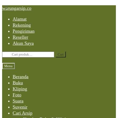
Skip
Skip
Skip
warungarsip.co
to
to
to
Alamat
content
navigation
content
Rekening
Pengiriman
Reseller
Akun Saya
Pencarian
Cari
untuk:
Menu
Beranda
Buku
Kliping
Foto
Suara
Suvenir
Cari Arsip