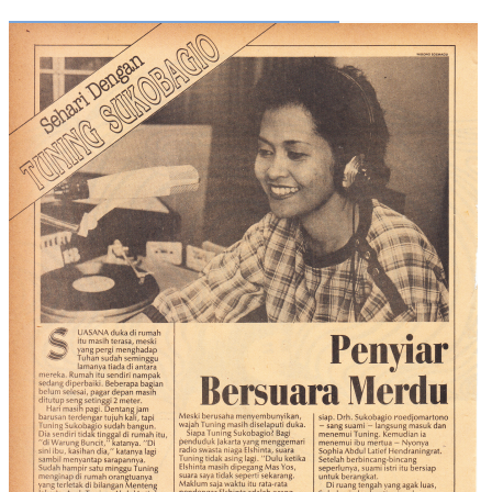
©2015
Warung Arsip
dikelola oleh
Indonesia Buku
.
Tentang
•
Peta Situs
•
Kerani
•
Privacy Policy