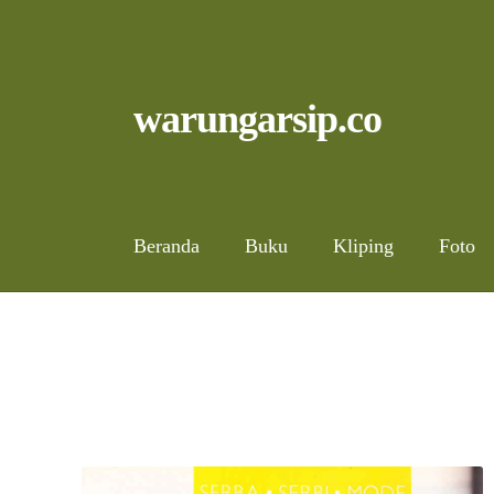
Skip
to
content
Skip
Skip
warungarsip.co
to
to
navigation
content
Beranda
Buku
Kliping
Foto