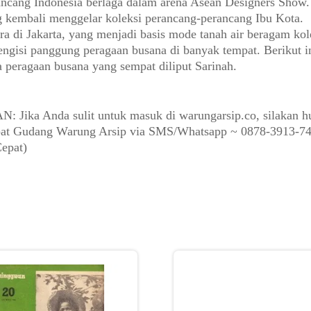
ancang Indonesia berlaga dalam arena Asean Designers Show.
 kembali menggelar koleksi perancang-perancang Ibu Kota.
a di Jakarta, yang menjadi basis mode tanah air beragam kol
ngisi panggung peragaan busana di banyak tempat. Berikut i
 peragaan busana yang sempat diliput Sarinah.
: Jika Anda sulit untuk masuk di warungarsip.co, silakan h
epat Gudang Warung Arsip via SMS/Whatsapp ~ 0878-3913-7
epat)