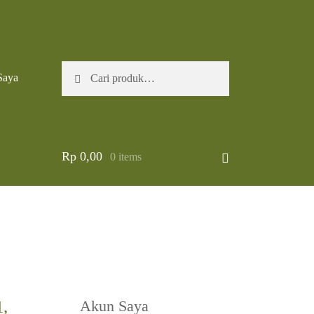
Pencarian
Cari
Saya
untuk:
Rp
0,00
0 items
,
Akun Saya