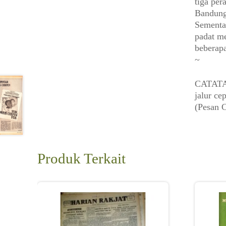
tiga per
Bandung
Sementar
padat me
beberapa
~
CATATAN
jalur c
(Pesan C
Produk Terkait