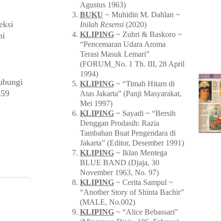
Agustus 1963)
BUKU
~ Muhidin M. Dahlan ~
eksi
Inilah Resensi
(2020)
KLIPING
~ Zuhri & Baskoro ~
ni
“Pencemaran Udara Aroma
Terasi Masuk Lemari”
(FORUM_No. 1 Th. III, 28 April
1994)
ubungi
KLIPING
~ “Timah Hitam di
459
Atas Jakarta” (Panji Masyarakat,
Mei 1997)
KLIPING
~ Sayadi ~ “Bersih
Denggan Prodasih: Razia
Tambahan Buat Pengendara di
Jakarta” (Editor, Desember 1991)
KLIPING
~ Iklan Mentega
BLUE BAND (Djaja, 30
November 1963, No. 97)
KLIPING
~ Cerita Sampul ~
“Another Story of Shinta Bachir”
(MALE, No.002)
KLIPING
~ “Alice Bebassari”