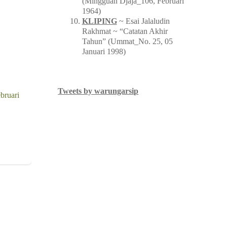
(Mingguan Djaja_106, Februari
1964)
KLIPING
~ Esai Jalaludin
Rakhmat ~ “Catatan Akhir
Tahun” (Ummat_No. 25, 05
Januari 1998)
Tweets by warungarsip
bruari