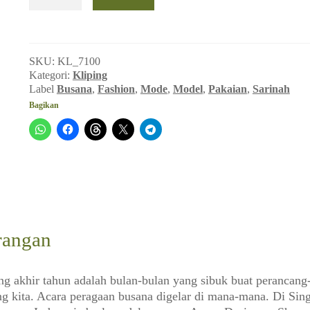
Catatan
Mode
di
Akhir
SKU:
KL_7100
’89
Kategori:
Kliping
(Sarinah_No.191,
Label
Busana
,
Fashion
,
Mode
,
Model
,
Pakaian
,
Sarinah
Januari
Bagikan
1990)
rangan
g akhir tahun adalah bulan-bulan yang sibuk buat perancang
g kita. Acara peragaan busana digelar di mana-mana. Di Sin