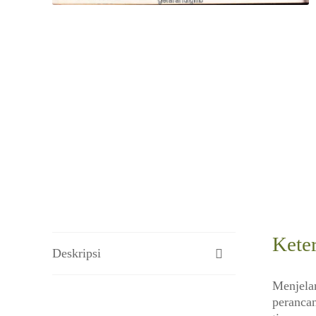
Kete
Deskripsi
Menjelan
perancan