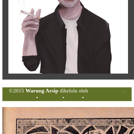
©2015
Warung Arsip
dikelola oleh
Indonesia Buku
.
Tentang
•
Peta Situs
•
Kerani
•
Privacy Policy