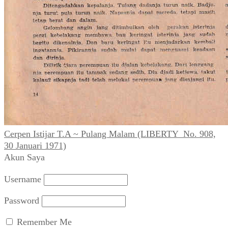
Cerpen Istijar T.A ~ Pulang Malam (LIBERTY_No. 908,
30 Januari 1971)
Akun Saya
Username
Password
Remember Me