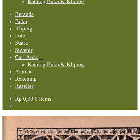
Katalog Buku & Kliping
Beranda
Buku
Kliping
Foto
Suara
Suvenir
Cari Arsip
Expand
Katalog Buku & Kliping
child
Alamat
menu
Rekening
Reseller
Rp
0,00
0 items