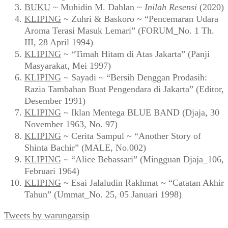
BUKU
~ Muhidin M. Dahlan ~
Inilah Resensi
(2020)
KLIPING
~ Zuhri & Baskoro ~ “Pencemaran Udara
Aroma Terasi Masuk Lemari” (FORUM_No. 1 Th.
III, 28 April 1994)
KLIPING
~ “Timah Hitam di Atas Jakarta” (Panji
Masyarakat, Mei 1997)
KLIPING
~ Sayadi ~ “Bersih Denggan Prodasih:
Razia Tambahan Buat Pengendara di Jakarta” (Editor,
Desember 1991)
KLIPING
~ Iklan Mentega BLUE BAND (Djaja, 30
November 1963, No. 97)
KLIPING
~ Cerita Sampul ~ “Another Story of
Shinta Bachir” (MALE, No.002)
KLIPING
~ “Alice Bebassari” (Mingguan Djaja_106,
Februari 1964)
KLIPING
~ Esai Jalaludin Rakhmat ~ “Catatan Akhir
Tahun” (Ummat_No. 25, 05 Januari 1998)
Tweets by warungarsip