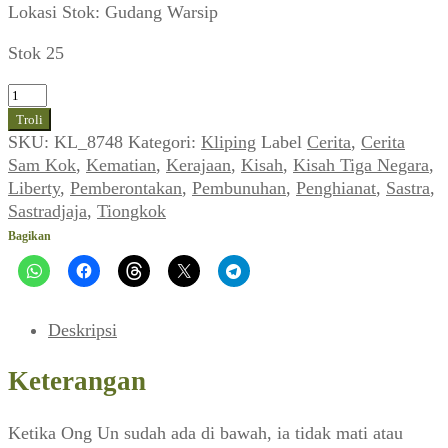
Lokasi Stok: Gudang Warsip
Stok 25
Kuantitas
Cerita
Troli
Sam
SKU:
KL_8748
Kategori:
Kliping
Label
Cerita
,
Cerita
Kok
Sam Kok
,
Kematian
,
Kerajaan
,
Kisah
,
Kisah Tiga Negara
,
(28)
Liberty
,
Pemberontakan
,
Pembunuhan
,
Penghianat
,
Sastra
,
(LIBERTY_No.
Sastradjaja
,
Tiongkok
908,
Bagikan
30
Januari
1971)
Deskripsi
Keterangan
Ketika Ong Un sudah ada di bawah, ia tidak mati atau