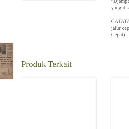
“Djampa
yang dis
CATATAN
jalur c
Cepat)
Produk Terkait