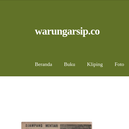
Skip
to
content
Skip
Skip
warungarsip.co
to
to
navigation
content
Beranda
Buku
Kliping
Foto