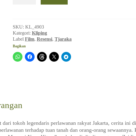
Djampang
Mentjari
Naga
Hitam
SKU:
KL_4903
(Tjaraka,
Kategori:
Kliping
September
Label
Film
,
Resensi
,
Tjaraka
1968)
Bagikan
rangan
 dari tokoh legendaris perlawanan rakyat Jakarta, cerita ini d
perlawanan terhadap tuan tanah dan orang-orang sewaannya. 