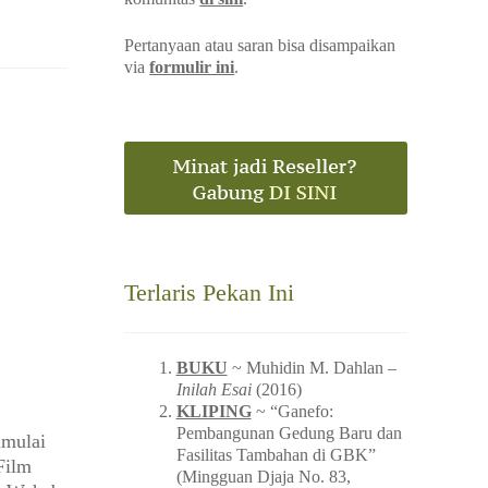
Pertanyaan atau saran bisa disampaikan
via
formulir ini
.
Terlaris Pekan Ini
BUKU
~ Muhidin M. Dahlan –
Inilah Esai
(2016)
KLIPING
~ “Ganefo:
Pembangunan Gedung Baru dan
imulai
Fasilitas Tambahan di GBK”
Film
(Mingguan Djaja No. 83,