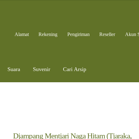
Alamat
Rekening
Pengiriman
Reseller
Akun 
Suara
Suvenir
Cari Arsip
Djampang Mentjari Naga Hitam (Tjaraka,