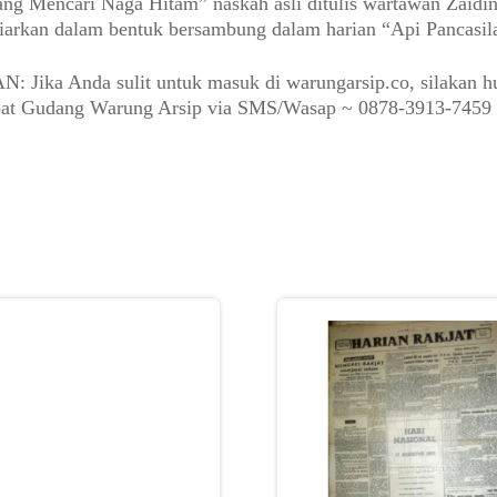
ng Mencari Naga Hitam” naskah asli ditulis wartawan Zaidi
iarkan dalam bentuk bersambung dalam harian “Api Pancasil
: Jika Anda sulit untuk masuk di warungarsip.co, silakan h
epat Gudang Warung Arsip via SMS/Wasap ~ 0878-3913-7459 