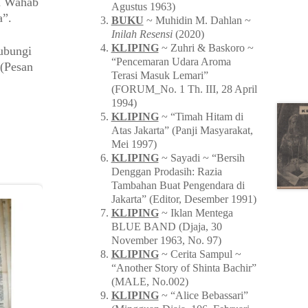
n Wahab
Agustus 1963)
a”.
BUKU
~ Muhidin M. Dahlan ~
Inilah Resensi
(2020)
KLIPING
~ Zuhri & Baskoro ~
ubungi
“Pencemaran Udara Aroma
(Pesan
Terasi Masuk Lemari”
(FORUM_No. 1 Th. III, 28 April
1994)
KLIPING
~ “Timah Hitam di
Atas Jakarta” (Panji Masyarakat,
Mei 1997)
KLIPING
~ Sayadi ~ “Bersih
Denggan Prodasih: Razia
Tambahan Buat Pengendara di
Jakarta” (Editor, Desember 1991)
KLIPING
~ Iklan Mentega
BLUE BAND (Djaja, 30
November 1963, No. 97)
KLIPING
~ Cerita Sampul ~
“Another Story of Shinta Bachir”
(MALE, No.002)
KLIPING
~ “Alice Bebassari”