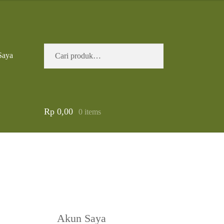
Pencarian
Cari
Saya
untuk:
Rp
0,00
0 items
Akun Saya