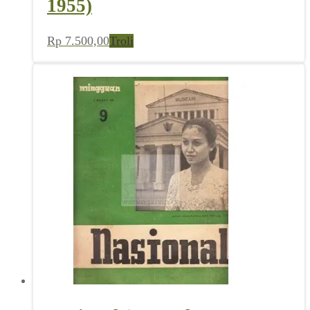
1955)
Rp
7.500,00
Troli