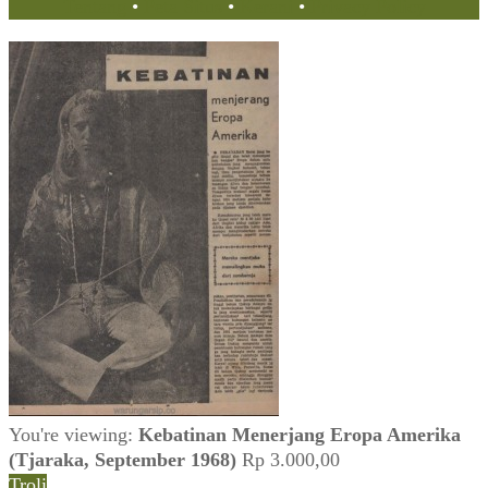
Tentang
•
Peta Situs
•
Kerani
•
Privacy Policy
You're viewing:
Kebatinan Menerjang Eropa Amerika
(Tjaraka, September 1968)
Rp
3.000,00
Troli