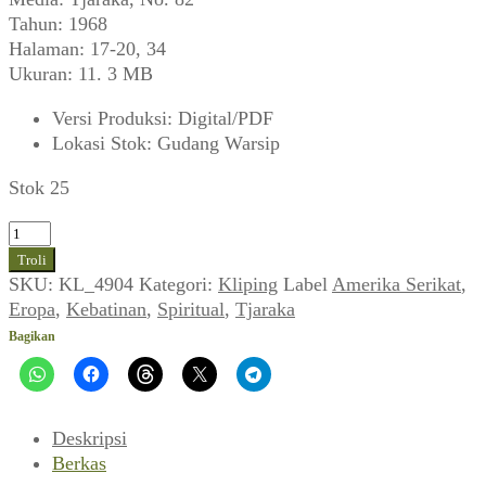
Tahun: 1968
Halaman: 17-20, 34
Ukuran: 11. 3 MB
Versi Produksi
:
Digital/PDF
Lokasi Stok
:
Gudang Warsip
Stok 25
Kuantitas
Kebatinan
Troli
Menerjang
SKU:
KL_4904
Kategori:
Kliping
Label
Amerika Serikat
,
Eropa
Eropa
,
Kebatinan
,
Spiritual
,
Tjaraka
Amerika
Bagikan
(Tjaraka,
September
1968)
Deskripsi
Berkas