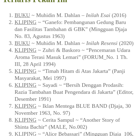
BUKU
~ Muhidin M. Dahlan –
Inilah Esai
(2016)
KLIPING
~ “Ganefo: Pembangunan Gedung Baru
dan Fasilitas Tambahan di GBK” (Mingguan Djaja
No. 83, Agustus 1963)
BUKU
~ Muhidin M. Dahlan ~
Inilah Resensi
(2020)
KLIPING
~ Zuhri & Baskoro ~ “Pencemaran Udara
Aroma Terasi Masuk Lemari” (FORUM_No. 1 Th.
III, 28 April 1994)
KLIPING
~ “Timah Hitam di Atas Jakarta” (Panji
Masyarakat, Mei 1997)
KLIPING
~ Sayadi ~ “Bersih Denggan Prodasih:
Razia Tambahan Buat Pengendara di Jakarta” (Editor,
Desember 1991)
KLIPING
~ Iklan Mentega BLUE BAND (Djaja, 30
November 1963, No. 97)
KLIPING
~ Cerita Sampul ~ “Another Story of
Shinta Bachir” (MALE, No.002)
KLIPING
~ “Alice Bebassari” (Mingguan Djaja_106,