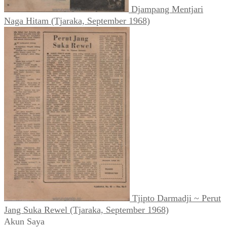
Djampang Mentjari
Naga Hitam (Tjaraka, September 1968)
Tjipto Darmadji ~ Perut
Jang Suka Rewel (Tjaraka, September 1968)
Akun Saya