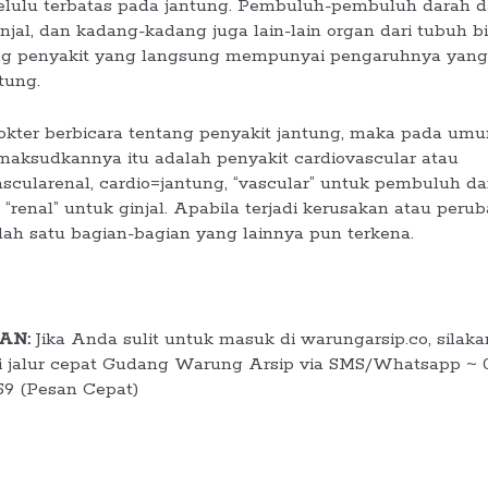
elulu terbatas pada jantung. Pembuluh-pembuluh darah 
injal, dan kadang-kadang juga lain-lain organ dari tubuh b
ng penyakit yang langsung mempunyai pengaruhnya yang 
tung.
okter berbicara tentang penyakit jantung, maka pada um
maksudkannya itu adalah penyakit cardiovascular atau
ascularenal, cardio=jantung, “vascular” untuk pembuluh da
 “renal” untuk ginjal. Apabila terjadi kerusakan atau peru
lah satu bagian-bagian yang lainnya pun terkena.
AN:
Jika Anda sulit untuk masuk di warungarsip.co, silaka
 jalur cepat Gudang Warung Arsip via SMS/Whatsapp ~ 
59 (Pesan Cepat)