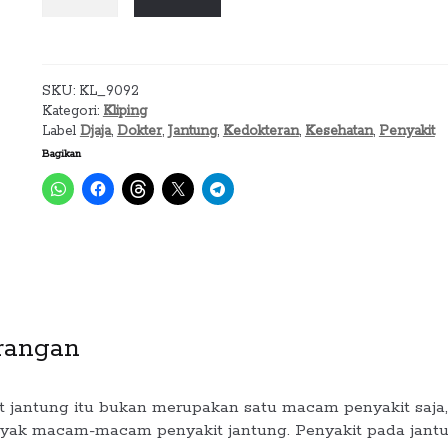
Dokter
Jantung
(DJAJA_No.
96,
SKU:
KL_9092
23
Kategori:
Kliping
November
Label
Djaja
,
Dokter
,
Jantung
,
Kedokteran
,
Kesehatan
,
Penyakit
1963)
Bagikan
rangan
t jantung itu bukan merupakan satu macam penyakit saja,
yak macam-macam penyakit jantung. Penyakit pada jantu