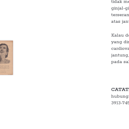
tidak m
ginjal-g
tersera
atas jan
Kalau d
yang di
cardiov
jantung,
pada sa
CATAT
hubungi
3913-74