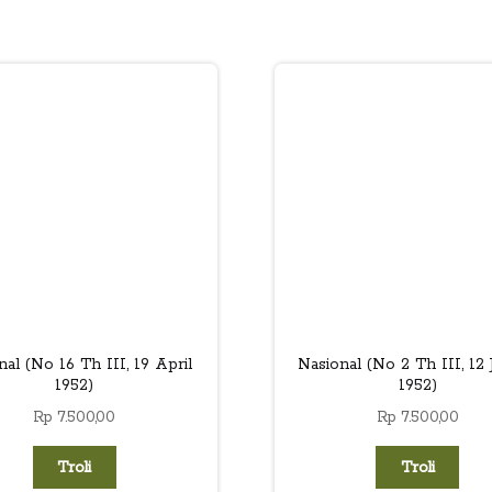
nal (No 16 Th III, 19 April
Nasional (No 2 Th III, 12 
1952)
1952)
Rp
7.500,00
Rp
7.500,00
Troli
Troli