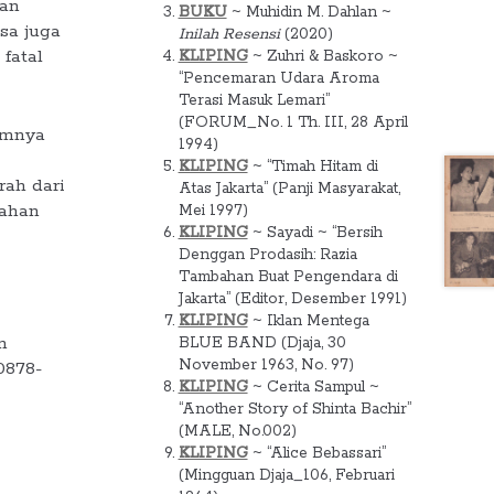
dan
BUKU
~ Muhidin M. Dahlan ~
isa juga
Inilah Resensi
(2020)
fatal
KLIPING
~ Zuhri & Baskoro ~
“Pencemaran Udara Aroma
Terasi Masuk Lemari”
(FORUM_No. 1 Th. III, 28 April
umnya
1994)
KLIPING
~ “Timah Hitam di
rah dari
Atas Jakarta” (Panji Masyarakat,
bahan
Mei 1997)
KLIPING
~ Sayadi ~ “Bersih
Denggan Prodasih: Razia
Tambahan Buat Pengendara di
Jakarta” (Editor, Desember 1991)
KLIPING
~ Iklan Mentega
n
BLUE BAND (Djaja, 30
November 1963, No. 97)
0878-
KLIPING
~ Cerita Sampul ~
“Another Story of Shinta Bachir”
(MALE, No.002)
KLIPING
~ “Alice Bebassari”
(Mingguan Djaja_106, Februari