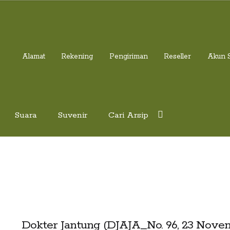
Alamat
Rekening
Pengiriman
Reseller
Akun 
Suara
Suvenir
Cari Arsip
Dokter Jantung (DJAJA_No. 96, 23 Nove