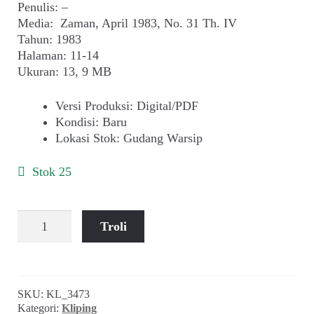
Penulis: –
Media: Zaman, April 1983, No. 31 Th. IV
Tahun: 1983
Halaman: 11-14
Ukuran: 13, 9 MB
Versi Produksi
:
Digital/PDF
Kondisi
:
Baru
Lokasi Stok
:
Gudang Warsip
Stok 25
Kuantitas
Troli
Dr.
Hawking
Mencari
Tuhan
SKU:
KL_3473
(Zaman,
Kategori:
Kliping