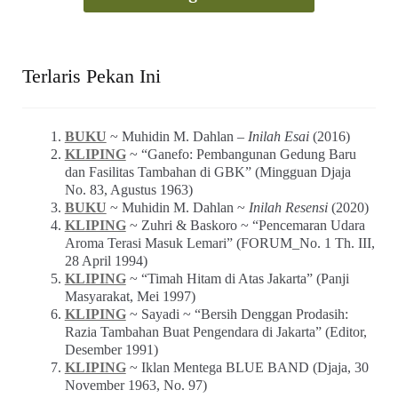
Terlaris Pekan Ini
BUKU
~ Muhidin M. Dahlan –
Inilah Esai
(2016)
KLIPING
~ “Ganefo: Pembangunan Gedung Baru
dan Fasilitas Tambahan di GBK” (Mingguan Djaja
No. 83, Agustus 1963)
BUKU
~ Muhidin M. Dahlan ~
Inilah Resensi
(2020)
KLIPING
~ Zuhri & Baskoro ~ “Pencemaran Udara
Aroma Terasi Masuk Lemari” (FORUM_No. 1 Th. III,
28 April 1994)
KLIPING
~ “Timah Hitam di Atas Jakarta” (Panji
Masyarakat, Mei 1997)
KLIPING
~ Sayadi ~ “Bersih Denggan Prodasih:
Razia Tambahan Buat Pengendara di Jakarta” (Editor,
Desember 1991)
KLIPING
~ Iklan Mentega BLUE BAND (Djaja, 30
November 1963, No. 97)