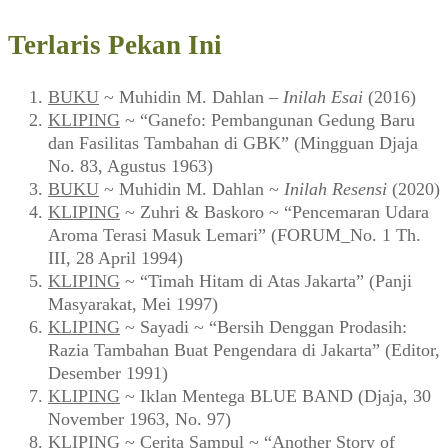
Terlaris Pekan Ini
BUKU
~ Muhidin M. Dahlan –
Inilah Esai
(2016)
KLIPING
~ “Ganefo: Pembangunan Gedung Baru
dan Fasilitas Tambahan di GBK” (Mingguan Djaja
No. 83, Agustus 1963)
BUKU
~ Muhidin M. Dahlan ~
Inilah Resensi
(2020)
KLIPING
~ Zuhri & Baskoro ~ “Pencemaran Udara
Aroma Terasi Masuk Lemari” (FORUM_No. 1 Th.
III, 28 April 1994)
KLIPING
~ “Timah Hitam di Atas Jakarta” (Panji
Masyarakat, Mei 1997)
KLIPING
~ Sayadi ~ “Bersih Denggan Prodasih:
Razia Tambahan Buat Pengendara di Jakarta” (Editor,
Desember 1991)
KLIPING
~ Iklan Mentega BLUE BAND (Djaja, 30
November 1963, No. 97)
KLIPING
~ Cerita Sampul ~ “Another Story of