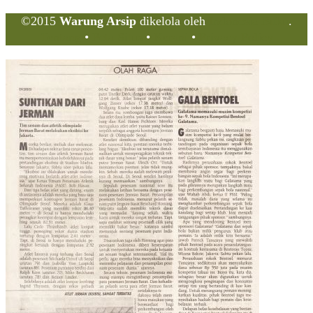
©2015
Warung Arsip
dikelola oleh
Indonesia Buku
.
Tentang
•
Peta Situs
•
Kerani
•
Privacy Policy