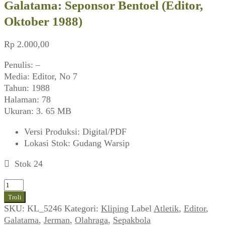
Galatama: Seponsor Bentoel (Editor,
Oktober 1988)
Rp
2.000,00
Penulis: –
Media: Editor, No 7
Tahun: 1988
Halaman: 78
Ukuran: 3. 65 MB
Versi Produksi
:
Digital/PDF
Lokasi Stok
:
Gudang Warsip
Stok 24
Kuantitas
Galatama:
Troli
Seponsor
SKU:
KL_5246
Kategori:
Kliping
Label
Atletik
,
Editor
,
Bentoel
Galatama
,
Jerman
,
Olahraga
,
Sepakbola