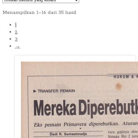
Diurutkan
Menampilkan 1–16 dari 35 hasil
menurut
1
yang
2
terbaru
3
→