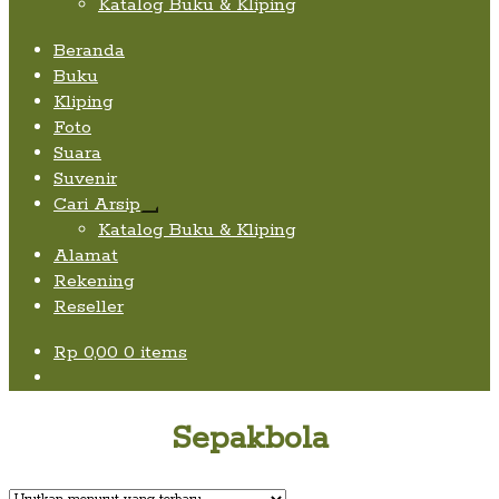
Katalog Buku & Kliping
Beranda
Buku
Kliping
Foto
Suara
Suvenir
Cari Arsip
Expand
Katalog Buku & Kliping
child
Alamat
menu
Rekening
Reseller
Rp
0,00
0 items
Sepakbola