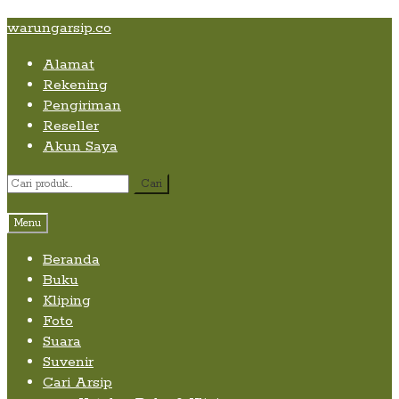
Skip
Skip
Skip
warungarsip.co
to
to
to
Alamat
content
navigation
content
Rekening
Pengiriman
Reseller
Akun Saya
Pencarian
Cari
untuk:
Menu
Beranda
Buku
Kliping
Foto
Suara
Suvenir
Cari Arsip