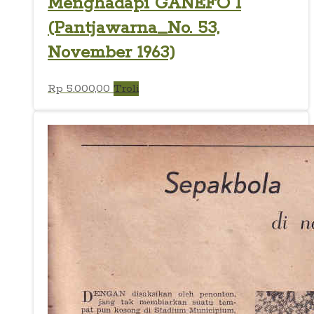
Menghadapi GANEFO I
(Pantjawarna_No. 53,
November 1963)
Rp
5.000,00
Troli